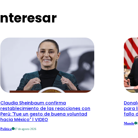
nteresar
Claudia Sheinbaum confirma
Donal
restablecimiento de las reacciones con
para l
Perú: "Fue un gesto de buena voluntad
fallo
hacia México" | VIDEO
Mundo
Política
07 de agosto 2026