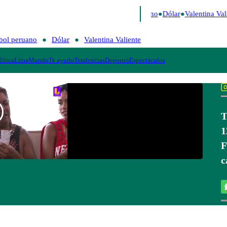
aigo de Risa
Perú Decide 2026
Fútbol peruano
Dólar
Valentina Vali
bol peruano
Dólar
Valentina Valiente
lítica
Lima
Mundo
Te ayudo
Tendencias
Deportes
Espectáculos
T
1
F
c