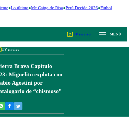
ente
Lo último
Me Caigo de Risa
Perú Decide 2026
Fútbol peruano
TV en vivo
MENÚ
TV en vivo
ierra Brava Capítulo
23: Miguelito explota con
abio Agostini por
atalogarlo de “chismoso”