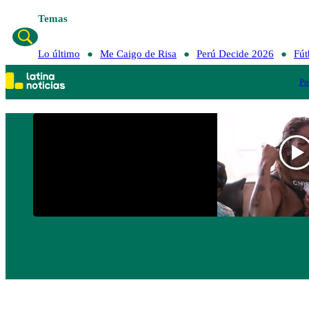
Temas
Lo último
Me C
Lo último
Me Caigo de Risa
Perú Decide 2026
Fút
Po