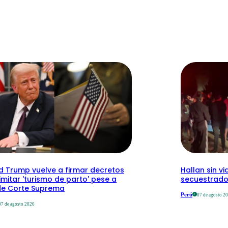
d Trump vuelve a firmar decretos
Hallan sin v
imitar 'turismo de parto' pese a
secuestrado 
 de Corte Suprema
Perú
07 de agosto 2
07 de agosto 2026