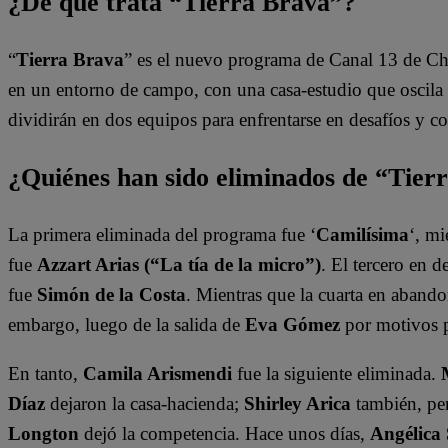
¿De qué trata “Tierra Brava”?
“
Tierra Brava
” es el nuevo programa de Canal 13 de Ch
en un entorno de campo, con una casa-estudio que oscila e
dividirán en dos equipos para enfrentarse en desafíos y 
¿Quiénes han sido eliminados de “Tier
La primera eliminada del programa fue ‘
Camilísima
‘, mi
fue
Azzart Arias (“La tía de la micro”)
. El tercero en 
fue
Simón de la Costa
. Mientras que la cuarta en abando
embargo, luego de la salida de
Eva Gómez
por motivos 
En tanto,
Camila Arismendi
fue la siguiente eliminada.
Díaz
dejaron la casa-hacienda;
Shirley Arica
también, per
Longton
dejó la competencia. Hace unos días,
Angélica