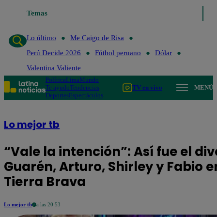
Temas
Lo último
Me Caigo de R
Lo último
Me Caigo de Risa
Perú Decide 2026
Fútbol peruano
Dólar
Valentina Valiente
Política
Lima
Mundo
Te ayudo
Tendencias
TV en vivo
MENÚ
Deportes
Espectáculos
Lo mejor tb
“Vale la intención”: Así fue el d
Guarén, Arturo, Shirley y Fabio 
Tierra Brava
Lo mejor tb
a las 20:53