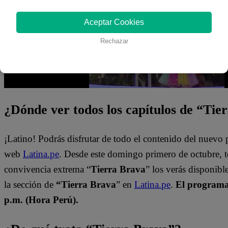
Aceptar Cookies
Rechazar
¿Dónde ver todos los capítulos de “Tie
¡Latino! Podrás disfrutar de todo el contenido del nuevo
web
Latina.pe
. Desde este domingo primero de octubre, 
convivencia extrema “
Tierra Brava
” los verás disponib
la sección de
“Tierra Brava
” en
Latina.pe
.
El programa 
p.m. (Hora Perú).