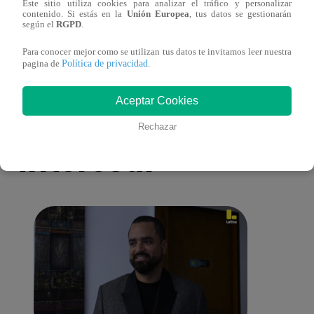
Este sitio utiliza cookies para analizar el tráfico y personalizar
toma una difícil decisión por el futuro de
despi
contenido. Si estás en la
Unión Europea
, tus datos se gestionarán
según el
RGPD
.
sus nietos!
Para conocer mejor como se utilizan tus datos te invitamos leer nuestra
Política de privacidad
pagina de
.
Aceptar Cookies
También te puede
Rechazar
interesar