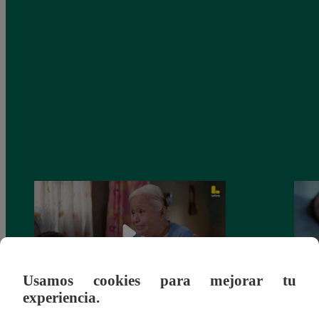
Usamos cookies para mejorar tu
experiencia.
Valentina Valiente capítulo 43: ¡Dolores
Valen