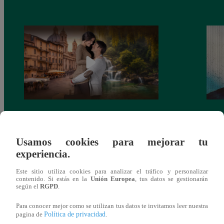
Latina estrenará el 28 de abril “Mi vida
Dos e
eres tú”: una historia de cartas y amor que
capít
Usamos cookies para mejorar tu
lo cambiará todo
experiencia.
Este sitio utiliza cookies para analizar el tráfico y personalizar
contenido. Si estás en la
Unión Europea
, tus datos se gestionarán
según el
RGPD
.
También te puede
Para conocer mejor como se utilizan tus datos te invitamos leer nuestra
Política de privacidad
pagina de
.