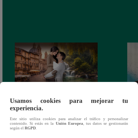
Usamos cookies para mejorar tu
Latina estrenará el 28 de abril “Mi vida
Dos e
experiencia.
eres tú”: una historia de cartas y amor que
capít
lo cambiará todo
Este sitio utiliza cookies para analizar el tráfico y personalizar
contenido. Si estás en la
Unión Europea
, tus datos se gestionarán
según el
RGPD
.