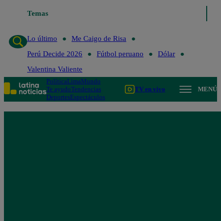
Temas
Lo último
Me Caigo de Risa
Lo último
Me Caigo de Risa
Perú Decide 2026
Fútbol peruano
Dólar
Valentina Valiente
Política
Lima
Mundo
Te ayudo
Tendencias
TV en vivo
MENÚ
Deportes
Espectáculos