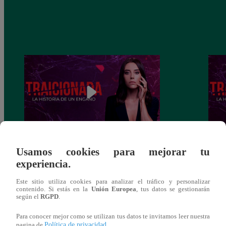
Traicionada, Martes 10 de diciembre –
Traic
Usamos cookies para mejorar tu
capítulo 88 completo (en línea y español)
capít
experiencia.
Este sitio utiliza cookies para analizar el tráfico y personalizar
contenido. Si estás en la
Unión Europea
, tus datos se gestionarán
según el
RGPD
.
También te puede
Para conocer mejor como se utilizan tus datos te invitamos leer nuestra
Política de privacidad
pagina de
.