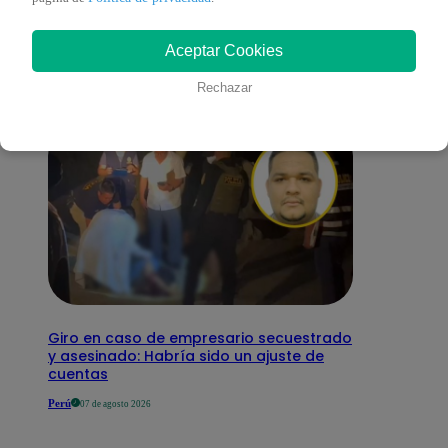
interesar
Aceptar Cookies
Rechazar
Giro en caso de empresario secuestrado
y asesinado: Habría sido un ajuste de
cuentas
Perú
07 de agosto 2026