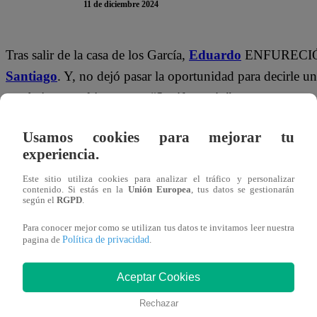
11 de diciembre 2024
Tras salir de la casa de los García,
Eduardo
ENFURECIÓ
Santiago
. Y, no dejó pasar la oportunidad para decirle 
a trabajar con el joven por “Se rifa novio”.
“Ese pata no para de mirarte y a ti te encanta eso”,
asev
Usamos cookies para mejorar tu
experiencia.
atinó a preguntarle:
“¿Tú estás celoso? ¿Todo ese maltrat
Este sitio utiliza cookies para analizar el tráfico y personalizar
contenido. Si estás en la
Unión Europea
, tus datos se gestionarán
según el
RGPD
.
Para conocer mejor como se utilizan tus datos te invitamos leer nuestra
Política de privacidad
pagina de
.
Aceptar Cookies
Rechazar
Pero Eduardo no se desviaría del tema principal de la disc