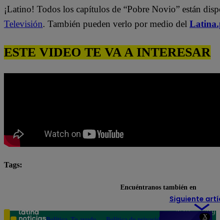
¡Latino! Todos los capítulos de “Pobre Novio” están dis
Televisión
. También pueden verlo por medio del
Latina
ESTE VIDEO TE VA A INTERESAR
Tags:
#Pobre novio
Pobre novio en vivo
Pobre Novio e
Encuéntranos también en
Siguiente artí
Teléfono: 219
X
Política
Te ayudo
Política de privacidad