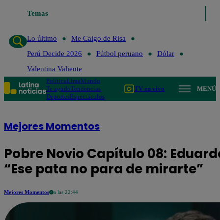
Temas
Lo último
Me Caigo de Risa
Perú Decide 2026
Fút
Lo último
Me Caigo de Risa
Perú Decide 2026
Fútbol peruano
Dólar
Valentina Valiente
Política
Lima
Mundo
Te ayudo
Tendencias
TV en vivo
MENÚ
Deportes
Espectáculos
Mejores Momentos
Pobre Novio Capítulo 08: Eduardo
“Ese pata no para de mirarte”
Mejores Momentos
a las 22:44