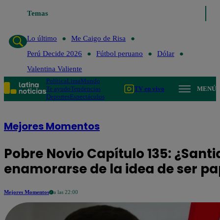
Temas
Lo último
Me Caigo de Risa
Perú Decid
Lo último
Me Caigo de Risa
Perú Decide 2026
Fútbol peruano
Dólar
Valentina Valiente
Política
Lima
Mundo
Te ayudo
Tendencias
TV en vivo
MENÚ
Deportes
Espectáculos
Mejores Momentos
Pobre Novio Capítulo 135: ¿Sant
enamorarse de la idea de ser p
Mejores Momentos
a las 22:00