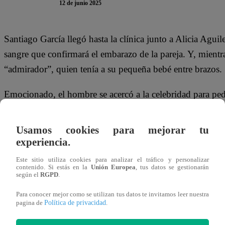
12 de junio 2025
Santiago García llegó hasta la clínica junto a Alicia Agui
sangre que confirmará el embarazo de la pareja. Y, mientr
“admirador”, quien tenía a su pequeña bebé entre brazos.
Emocionado, el hombre se acercó a la celebridad para ped
Al tener a la niña en sus brazos, Santiago dibujó una gran 
de que pronto tendrá a su propio hijo o hija en brazos.
Usamos cookies para mejorar tu
experiencia.
Minutos después, Alicia apareció en escena. “¿Cómo te fu
Este sitio utiliza cookies para analizar el tráfico y personalizar
dijeron que cuando tengan el resultado me van a llamar”,
contenido. Si estás en la
Unión Europea
, tus datos se gestionarán
según el
RGPD
.
contenta al ver cómo su esposo trata a los bebés.
Para conocer mejor como se utilizan tus datos te invitamos leer nuestra
Política de privacidad
pagina de
.