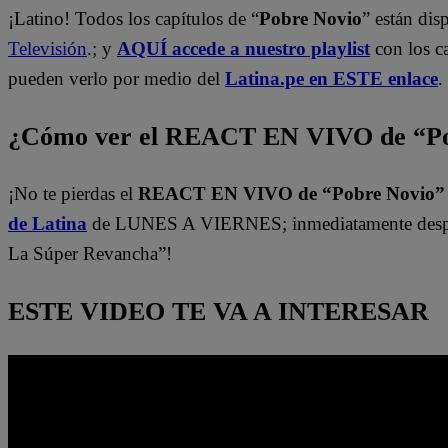
¡Latino! Todos los capítulos de “
Pobre Novio
” están di
Televisión
.; y
AQUÍ accede a nuestro playlist
con los c
pueden verlo por medio del
Latina.pe en ESTE enlace
.
¿Cómo ver el REACT EN VIVO de “Po
¡No te pierdas el
REACT EN VIVO de “Pobre Novio
de Latina
de LUNES A VIERNES; inmediatamente despu
La Súper Revancha”!
ESTE VIDEO TE VA A INTERESAR