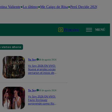
ina Valiente
Lo último
Me Caigo de Risa
Perú Decide 2026
Fútbol p
TV en vivo
MENÚ
 vistos ahora
Yo Soy
08 de agosto 2026
Yo Soy 2026 EN VIVO:
Nueve grandes voces
cerraron el inicio de
Yo Soy con “We Are
the Champions”
Yo Soy
08 de agosto 2026
Yo Soy 2026 EN VIVO:
Favio Enríquez
sorprende como Ricky
Martin y pone a bailar
a todos en pleno