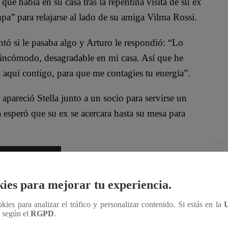
ue había en su casa tras la repentina visita de su ex
pa” para relajarse al lado de su amiga Vilma Rossi.
tó si le pasaba algo y Arturo le respondió: “Lo
incómodo, desagradable en mi casa. Así que he
 aquí contigo, para que me contagies tu energía”.
e apareció Stella junto a un socio para servirse un
 esperó que su ex se acercara hasta su mesa para
ies para mejorar tu experiencia.
ookies para analizar el tráfico y personalizar contenido. Si estás en la
n según el
RGPD
.