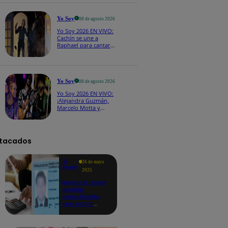
CASTING EN VIVO
Yo Soy
08 de agosto 2026
Yo Soy 2026 EN VIVO:
Cachín se une a
Raphael para cantar
una espectacular
versión de “Amor mío”
Yo Soy
08 de agosto 2026
Yo Soy 2026 EN VIVO:
¡Alejandra Guzmán,
Marcelo Motta y
Cerati dejan el rock y
se lanzan a la cumbia!
tacados
Te
26 de mayo
ayudo
2025
Revisa si tienes
deudas
consultando
con tu DNI:
aquí los
detalles