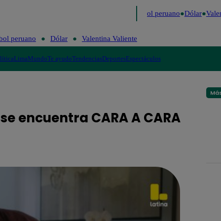
mo
Me Caigo de Risa
Perú Decide 2026
Fútbol peruano
Dólar
Valent
bol peruano
Dólar
Valentina Valiente
lítica
Lima
Mundo
Te ayudo
Tendencias
Deportes
Espectáculos
Más
o se encuentra CARA A CARA