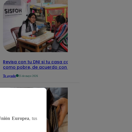
Revisa con tu DNI si tu casa califica
como pobre, de acuerdo con el Sisfoh
Te ayudo
25 de mayo 2026
Unión Europea
, tus