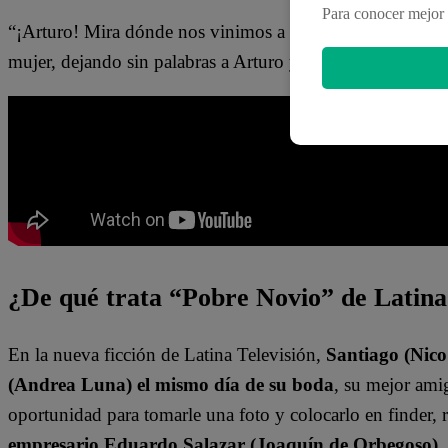
Para conocer mejor 
“¡Arturo! Mira dónde nos vinimos a encontrar. Espero que 
mujer, dejando sin palabras a Arturo y más que sorprendi
¿De qué trata “Pobre Novio” de Latin
En la nueva ficción de Latina Televisión,
Santiago (Nic
(Andrea Luna) el mismo día de su boda
, su mejor am
oportunidad para tomarle una foto y colocarlo en finder, r
empresario Eduardo Salazar (Joaquín de Orbegoso), S