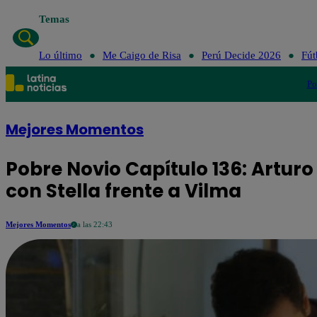
Temas
Lo últi
Lo último
Me Caigo de Risa
Perú Decide 2026
Fút
Po
Mejores Momentos
Pobre Novio Capítulo 136: Artur
con Stella frente a Vilma
Mejores Momentos
a las 22:43