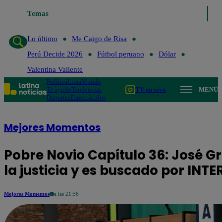
Temas
Lo último
Me Caigo de Risa
Perú 
Lo último
Me Caigo de Risa
Perú Decide 2026
Fútbol peruano
Dólar
Valentina Valiente
Política
Lima
Mundo
Te ayudo
Tendencias
TV en vivo
MENÚ
Deportes
Espectáculos
Mejores Momentos
Pobre Novio Capítulo 36: José G
la justicia y es buscado por INT
Mejores Momentos
a las 21:56