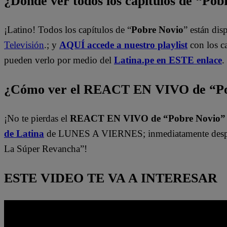
¿Dónde ver todos los capítulos de “Po
¡Latino! Todos los capítulos de “
Pobre Novio
” están di
Televisión
.; y
AQUÍ accede a nuestro playlist
con los c
pueden verlo por medio del
Latina.pe en ESTE enlace
.
¿Cómo ver el REACT EN VIVO de “Po
¡No te pierdas el
REACT EN VIVO de “Pobre Novio
de Latina
de LUNES A VIERNES; inmediatamente despu
La Súper Revancha”!
ESTE VIDEO TE VA A INTERESAR