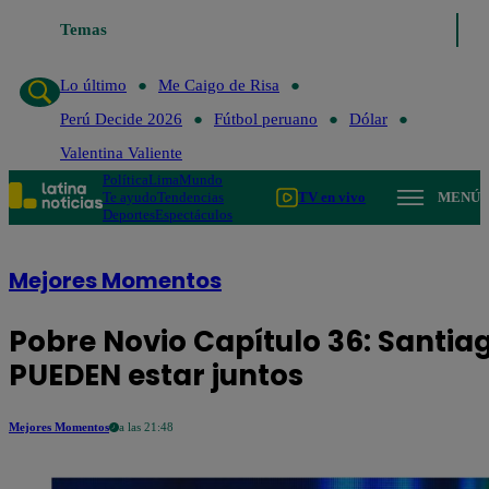
Temas
Lo último
Me Caigo de 
Lo último
Me Caigo de Risa
Perú Decide 2026
Fútbol peruano
Dólar
Valentina Valiente
Política
Lima
Mundo
Te ayudo
Tendencias
TV en vivo
MENÚ
Deportes
Espectáculos
Mejores Momentos
Pobre Novio Capítulo 36: Santiag
PUEDEN estar juntos
Mejores Momentos
a las 21:48