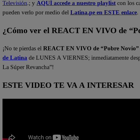
Televisión
.; y
AQUÍ accede a nuestro playlist
con los c
pueden verlo por medio del
Latina.pe en ESTE enlace
.
¿Cómo ver el REACT EN VIVO de “Po
¡No te pierdas el
REACT EN VIVO de “Pobre Novio
de Latina
de LUNES A VIERNES; inmediatamente despu
La Súper Revancha”!
ESTE VIDEO TE VA A INTERESAR