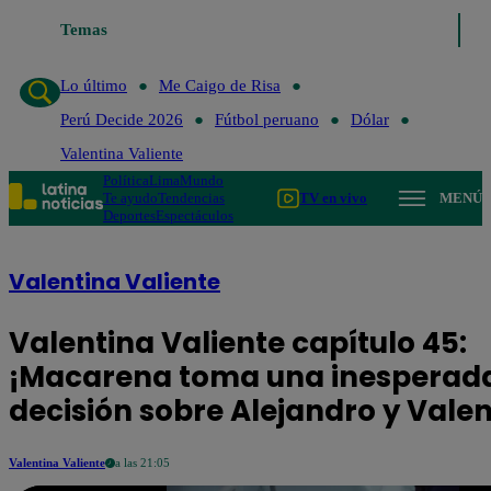
Temas
Lo último
Me Caigo de Risa
Perú Decid
Lo último
Me Caigo de Risa
Perú Decide 2026
Fútbol peruano
Dólar
Valentina Valiente
Política
Lima
Mundo
Te ayudo
Tendencias
TV en vivo
MENÚ
Deportes
Espectáculos
Valentina Valiente
Valentina Valiente capítulo 45:
¡Macarena toma una inesperad
decisión sobre Alejandro y Valen
Valentina Valiente
a las 21:05