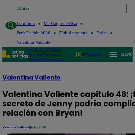
Lo último
Temas
Me Caigo de Risa
Perú Decide 2026
Fútbol peruan
Lo último
Me Caigo de Risa
Perú Decide 2026
Fútbol peruano
Dólar
Valentina Valiente
Política
Lima
Mundo
Te ayudo
Tendencias
TV en vivo
MENÚ
Deportes
Espectáculos
Valentina Valiente
Valentina Valiente capítulo 46: ¡
secreto de Jenny podría compli
relación con Bryan!
Valentina Valiente
a las 21:00