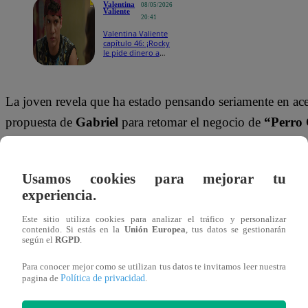
Valentina
08/05/2026
Valiente
20:41
Valentina Valiente
capítulo 46: ¡Rocky
le pide dinero a
Valentina!
La joven revela que ha estado pensando seriamente en ace
propuesta de
Gabriel
para retomar el negocio de
“Perro 
que económicamente le convendría mucho.
Pese a la emoción por este posible nuevo comienzo,
Jen
Usamos cookies para mejorar tu
experiencia.
admite que todavía no piensa contarle nada a
Bryan.
Para
decisión complicada y teme que esto pueda afectar la rela
Este sitio utiliza cookies para analizar el tráfico y personalizar
contenido. Si estás en la
Unión Europea
, tus datos se gestionarán
empieza a construir.
según el
RGPD
.
Para conocer mejor como se utilizan tus datos te invitamos leer nuestra
¡No te olvides de unirte a nuestro canal 
Política de privacidad
pagina de
.