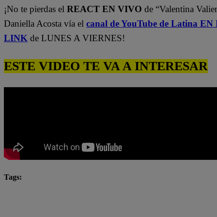
¡No te pierdas el
REACT EN VIVO
de “Valentina Valie
Daniella Acosta vía el
canal de YouTube de Latina E
LINK
de LUNES A VIERNES!
ESTE VIDEO TE VA A INTERESAR
Tags:
Katia Condos
Latina
latina novelas
Latina
Mariel Ocampo
Mayra Goñi
novela latina