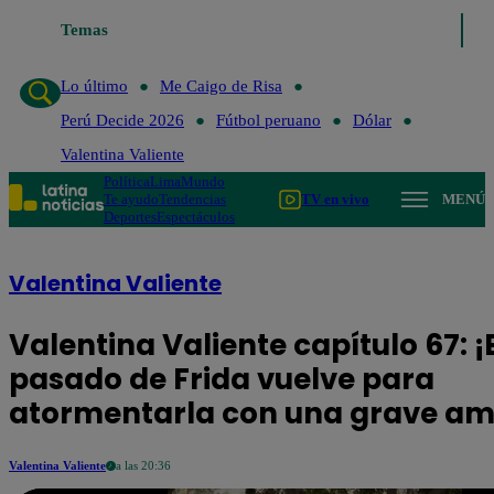
Lo último
Temas
Me Caigo de Risa
Perú Decide 2026
Fútbol peruano
Lo último
Me Caigo de Risa
Perú Decide 2026
Fútbol peruano
Dólar
Valentina Valiente
Política
Lima
Mundo
Te ayudo
Tendencias
TV en vivo
MENÚ
Deportes
Espectáculos
Valentina Valiente
Valentina Valiente capítulo 67: ¡
pasado de Frida vuelve para
atormentarla con una grave a
Valentina Valiente
a las 20:36