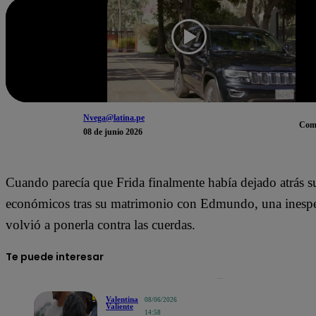
Nvega@latina.pe
Com
08 de junio 2026
Cuando parecía que Frida finalmente había dejado atrás 
económicos tras su matrimonio con Edmundo, una inesper
volvió a ponerla contra las cuerdas.
Te puede interesar
Valentina
08/06/2026
Valiente
14:58