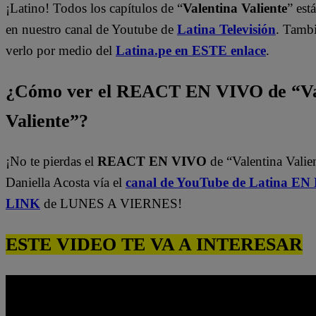
¡Latino! Todos los capítulos de “
Valentina Valiente
” est
en nuestro canal de Youtube de
Latina Televisión
. Tamb
verlo por medio del
Latina.pe en ESTE enlace
.
¿Cómo ver el REACT EN VIVO de “Va
Valiente”?
¡No te pierdas el
REACT EN VIVO
de “Valentina Valie
Daniella Acosta vía el
canal de YouTube de Latina E
LINK
de LUNES A VIERNES!
ESTE VIDEO TE VA A INTERESAR