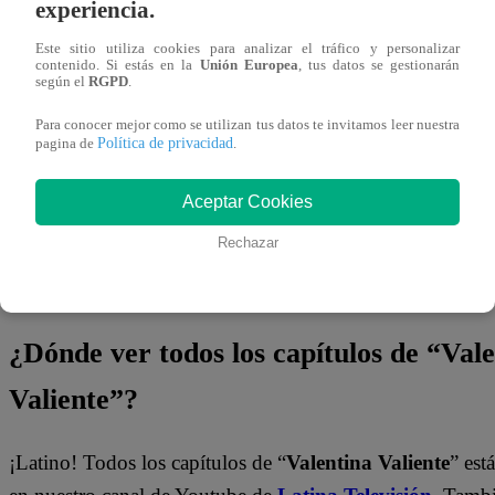
Valentina como una amenaza para la familia. “
Esta chica
experiencia.
meter en cosas ilegales. Es una ladrona, es una usurp
Este sitio utiliza cookies para analizar el tráfico y personalizar
contenido. Si estás en la
Unión Europea
, tus datos se gestionarán
intentando sembrar miedo en Susana.
según el
RGPD
.
Para conocer mejor como se utilizan tus datos te invitamos leer nuestra
¡No te olvides de unirte a nuestro canal 
Política de privacidad
pagina de
.
¡No te pierdas de contenido y noticias
EXCLUSIVAS
! I
Aceptar Cookies
los talentos, obtén datos inéditos y noticias de última hora
Rechazar
👉
https://whatsapp.com/channel/0029Va4WPy1F
¿Dónde ver todos los capítulos de “Val
Valiente”?
¡Latino! Todos los capítulos de “
Valentina Valiente
” est