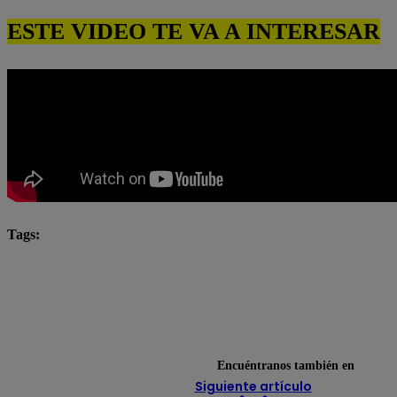
ESTE VIDEO TE VA A INTERESAR
Tags:
Katia Condos
Latina
latina novelas
Latina
Mariel Ocampo
Mayra Goñi
novela latina
novelas latina
Roberto Moll
Rodrigo Brand
Valentina Valiente
Encuéntranos también en
Siguiente artículo