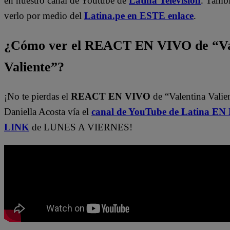
en nuestro canal de Youtube de
Latina Televisión
. Tamb
verlo por medio del
Latina.pe en ESTE enlace
.
¿Cómo ver el REACT EN VIVO de “Va
Valiente”?
¡No te pierdas el
REACT EN VIVO
de “Valentina Valie
Daniella Acosta vía el
canal de YouTube de Latina E
LINK
de LUNES A VIERNES!