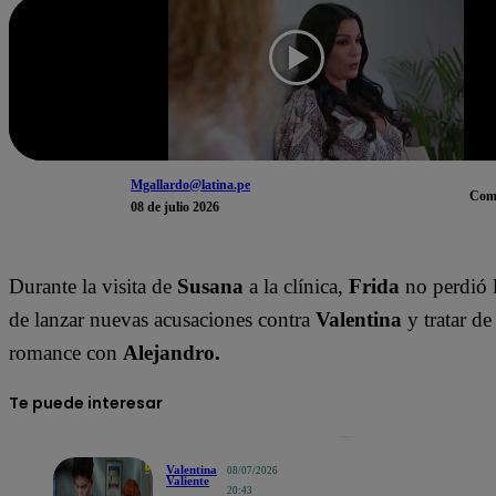
Mgallardo@latina.pe
Com
08 de julio 2026
Durante la visita de
Susana
a la clínica,
Frida
no perdió 
de lanzar nuevas acusaciones contra
Valentina
y tratar de
romance con
Alejandro.
Te puede interesar
Valentina
08/07/2026
Valiente
20:43