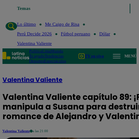
Lo último
Temas
Me Caigo de Risa
Perú Decide 2026
Fútbol peruano
Lo último
Me Caigo de Risa
Perú Decide 2026
Fútbol peruano
Dólar
Valentina Valiente
Política
Lima
Mundo
Te ayudo
Tendencias
TV en vivo
MENÚ
Deportes
Espectáculos
Valentina Valiente
Valentina Valiente capítulo 89: ¡
manipula a Susana para destruir
romance de Alejandro y Valenti
Valentina Valiente
a las 21:00