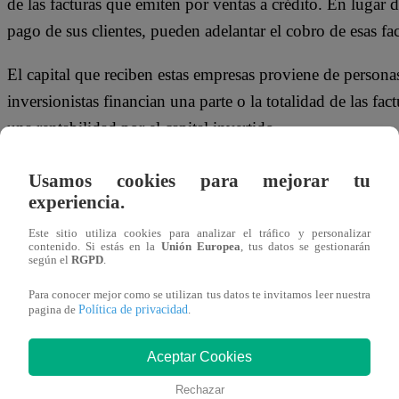
de las facturas que emiten por ventas a crédito. En lugar d
pago de sus clientes, pueden adelantar el cobro de esas fa
El capital que reciben estas empresas proviene de persona
inversionistas financian una parte o la totalidad de las fa
una rentabilidad por el capital invertido.
Cabe destacar que el pago de las facturas no lo realiza la 
Usamos cookies para mejorar tu
sus clientes, quienes suelen ser medianas y grandes compa
experiencia.
ellas se encuentran empresas como
Alicorp, Primax, Joc
Este sitio utiliza cookies para analizar el tráfico y personalizar
contenido. Si estás en la
Unión Europea
, tus datos se gestionarán
Ripley, Leche Gloria, Backus, Cementos Pacasmayo, C
según el
RGPD
.
Para conocer mejor como se utilizan tus datos te invitamos leer nuestra
Beneficios de invertir en factoring de
Política de privacidad
pagina de
.
Uno de los principales atractivos del factoring es que pe
Aceptar Cookies
montos accesibles. Entre los beneficios que destaca Prest
Rechazar