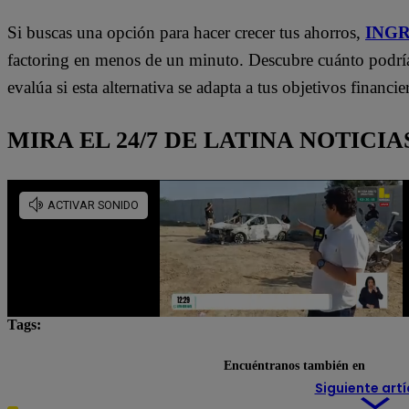
Si buscas una opción para hacer crecer tus ahorros,
INGR
factoring en menos de un minuto. Descubre cuánto podría
evalúa si esta alternativa se adapta a tus objetivos financie
MIRA EL 24/7 DE LATINA NOTICIA
Tags:
beneficios
dinero
FACTORING
inversion
Encuéntranos también en
Siguiente artí