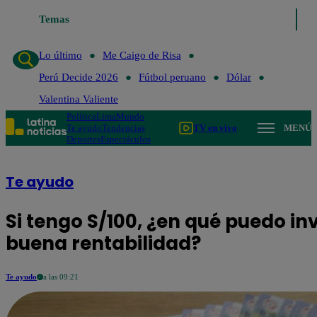
Me Caigo de Risa
Temas
Perú Decide 2026
Fútbol peruano
Dólar
Valentin
Lo último
Me Caigo de Risa
Perú Decide 2026
Fútbol peruano
Dólar
Valentina Valiente
Política
Lima
Mundo
Te ayudo
Tendencias
TV en vivo
MENÚ
Deportes
Espectáculos
Te ayudo
Si tengo S/100, ¿en qué puedo in
buena rentabilidad?
Te ayudo
a las 09:21