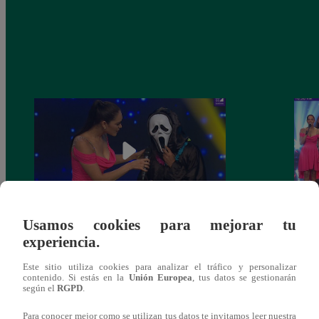
Usamos cookies para mejorar tu
Yo Soy 30 de noviembre del 2018 –
Yo So
experiencia.
Programa completo
gala 
Este sitio utiliza cookies para analizar el tráfico y personalizar
contenido. Si estás en la
Unión Europea
, tus datos se gestionarán
según el
RGPD
.
Para conocer mejor como se utilizan tus datos te invitamos leer nuestra