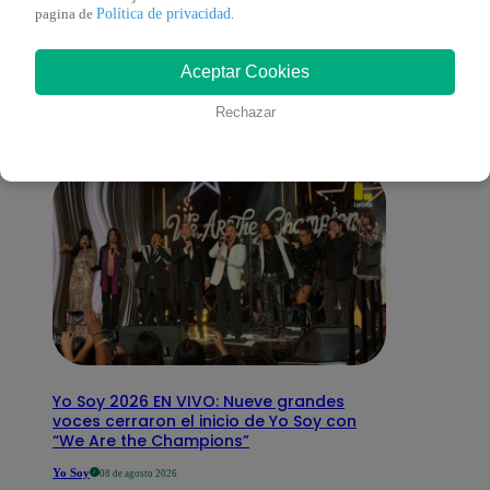
También te puede
Política de privacidad
pagina de
.
Aceptar Cookies
interesar
Rechazar
Yo Soy 2026 EN VIVO: Nueve grandes
voces cerraron el inicio de Yo Soy con
“We Are the Champions”
Yo Soy
08 de agosto 2026