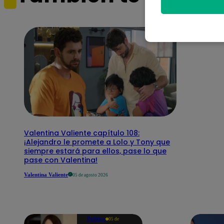
Valentina Valiente capítulo 108:
¡Alejandro le promete a Lolo y Tony que
siempre estará para ellos, pase lo que
pase con Valentina!
Valentina Valiente
05 de agosto 2026
Política
05 de