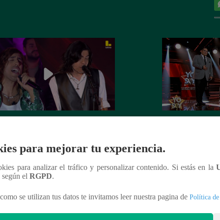
Soy GRANDES BATALLAS: El
Yo Soy GRANDE
tomó el escenario con el reto de
salsa se impuso! G
ies para mejorar tu experiencia.
el Mateos
la batalla
ookies para analizar el tráfico y personalizar contenido. Si estás en la
n según el
RGPD
.
como se utilizan tus datos te invitamos leer nuestra pagina de
Política de
nteresar