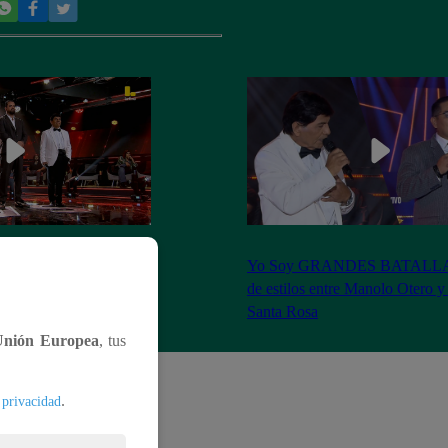
S BATALLAS: ¡La
Yo Soy GRANDES BATALLAS:
ilberto Santa Rosa ganó
de estilos entre Manolo Otero y
Santa Rosa
Unión Europea
, tus
.
 privacidad