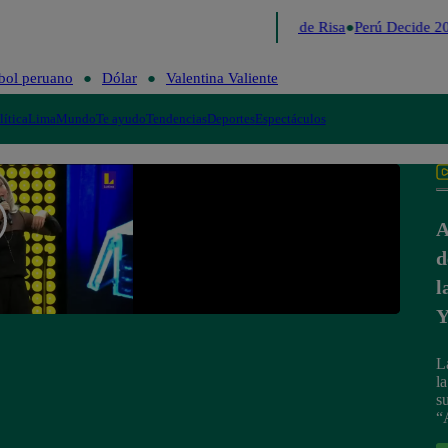
Lo último
Me Caigo de Risa
Perú Decide 20
bol peruano
Dólar
Valentina Valiente
lítica
Lima
Mundo
Te ayudo
Tendencias
Deportes
Espectáculos
A
d
l
Y
L
l
s
“