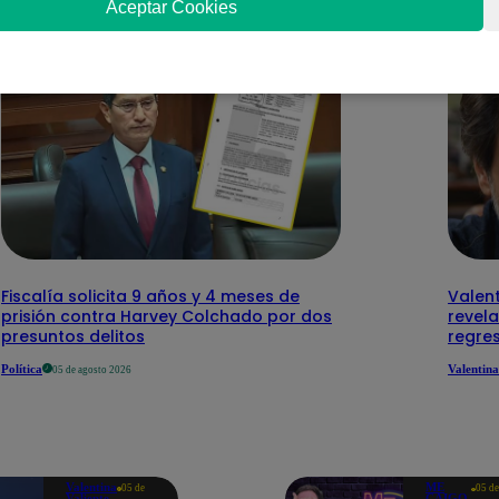
Aceptar Cookies
Fiscalía solicita 9 años y 4 meses de
Valent
prisión contra Harvey Colchado por dos
revela
presuntos delitos
regres
Política
Valentina
05 de agosto 2026
Valentina
ME
05 de
05 de
Valiente
CAIGO