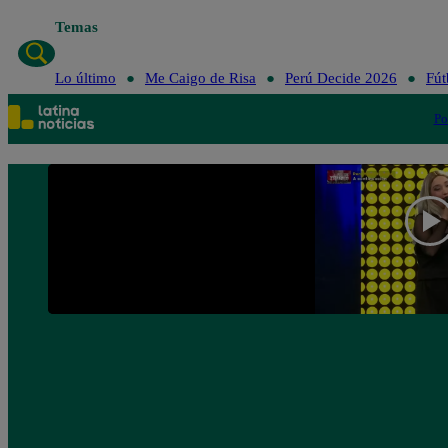
Temas
Lo último
Me Caigo de Risa
Perú Decide 2026
Fút
Po