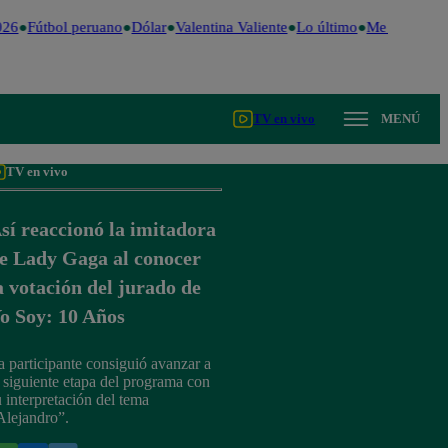
26
Fútbol peruano
Dólar
Valentina Valiente
Lo último
Me Caigo de 
TV en vivo
MENÚ
TV en vivo
sí reaccionó la imitadora
e Lady Gaga al conocer
a votación del jurado de
o Soy: 10 Años
a participante consiguió avanzar a
a siguiente etapa del programa con
u interpretación del tema
Alejandro”.