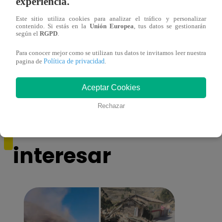
experiencia.
Este sitio utiliza cookies para analizar el tráfico y personalizar
contenido. Si estás en la
Unión Europea
, tus datos se gestionarán
según el
RGPD
.
Ricardo Morán dio el pase a los conciertos
Danie
a los últimos cuatro clasificados
imita
Para conocer mejor como se utilizan tus datos te invitamos leer nuestra
Política de privacidad
conci
pagina de
.
Aceptar Cookies
Rechazar
También te puede
interesar