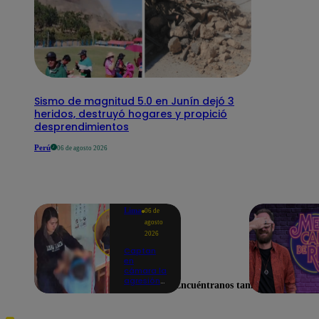
Sismo de magnitud 5.0 en Junín dejó 3
heridos, destruyó hogares y propició
desprendimientos
Perú
06 de agosto 2026
Lima
06 de
agosto
2026
Captan
en
cámara la
agresión
Encuéntranos también en
de una
psicóloga
contra un