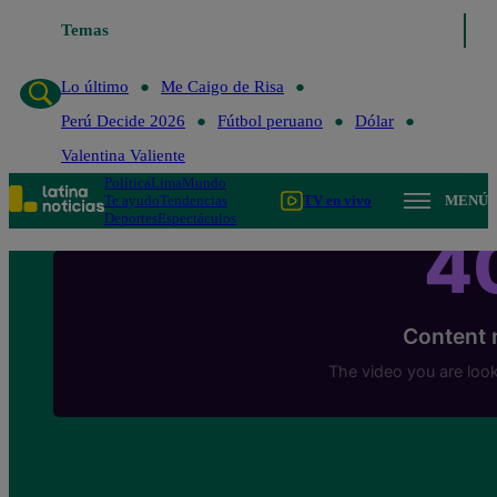
Temas
Lo último
Me Caigo de Risa
Perú Decide 20
Lo último
Me Caigo de Risa
Perú Decide 2026
Fútbol peruano
Dólar
Valentina Valiente
Política
Lima
Mundo
Te ayudo
Tendencias
TV en vivo
MENÚ
Deportes
Espectáculos