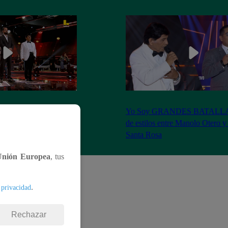
S BATALLAS: ¡La
Yo Soy GRANDES BATALLAS:
ilberto Santa Rosa ganó
de estilos entre Manolo Otero y
Santa Rosa
Unión Europea
, tus
.
 privacidad
Rechazar