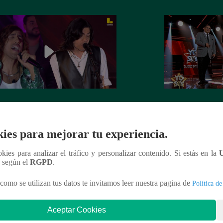
Soy GRANDES BATALLAS: El
Yo Soy GRANDE
tomó el escenario con el reto de
salsa se impuso! G
el Mateos
la batalla
ies para mejorar tu experiencia.
ookies para analizar el tráfico y personalizar contenido. Si estás en la
n según el
RGPD
.
como se utilizan tus datos te invitamos leer nuestra pagina de
Política de
nteresar
Aceptar Cookies