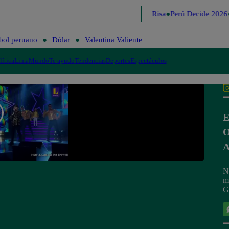
Lo último
Me Caigo de Risa
Perú Decide 2026
bol peruano
Dólar
Valentina Valiente
lítica
Lima
Mundo
Te ayudo
Tendencias
Deportes
Espectáculos
E
O
A
N
m
G