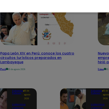
Papa León XIV en Perú: conoce los cuatro
Nuevo
circuitos turísticos preparados en
empre
Lambayeque
hirió 
Perú
Lima
05 de agosto 2026
05
Valentina
Valentina
05 de
05 de
Valiente
Valiente
agosto
agost
2026
2026
Valentina
Valentina
Valiente
Valiente