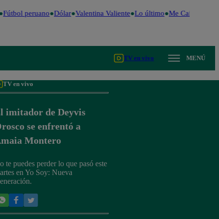
Fútbol peruano
Dólar
Valentina Valiente
Lo último
Me Caigo de Ris
TV en vivo
MENÚ
TV en vivo
l imitador de Deyvis
rosco se enfrentó a
maia Montero
o te puedes perder lo que pasó este
artes en Yo Soy: Nueva
eneración.