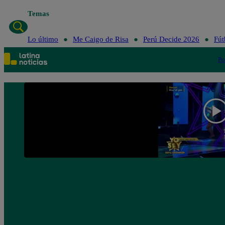
Temas
Lo último
Me Caigo de Risa
Perú Decide 2026
Fút
Po