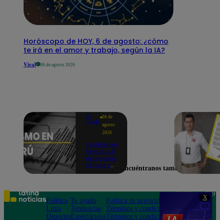
Horóscopo de HOY, 6 de agosto: ¿cómo
te irá en el amor y trabajo, según la IA?
Viral
06 de agosto 2026
Te
06 de
ayudo
agosto
2026
Temblor en
Perú hoy, 6
de agosto:
horario y
Encuéntranos también en
epicentro
del último
sismo,
según IGP
Teléfono: 219
X
Política
Te ayudo
Política de privacidad
1000
Lima
Tendencias
Términos y condiciones
Av. San
Deportes
Espectáculos
Términos y condiciones
Felipe 968