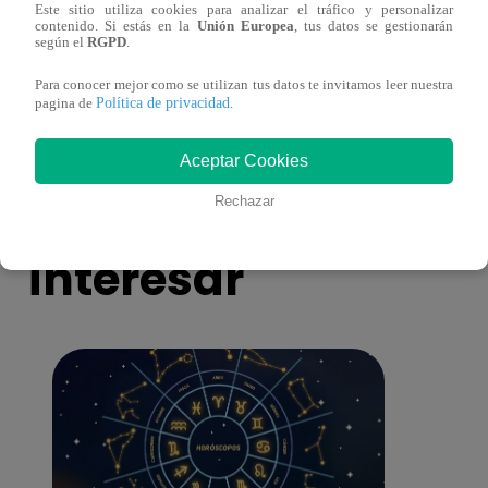
Este sitio utiliza cookies para analizar el tráfico y personalizar
Yo Soy GRANDES BATALLAS: ¡El
Yo 
contenido. Si estás en la
Unión Europea
, tus datos se gestionarán
según el
RGPD
.
Pájaro Gómez venció a Miguel Mateos y
rock 
mantuvo su silla de consagrado!
Migu
Para conocer mejor como se utilizan tus datos te invitamos leer nuestra
Política de privacidad
pagina de
.
Aceptar Cookies
También te puede
Rechazar
interesar