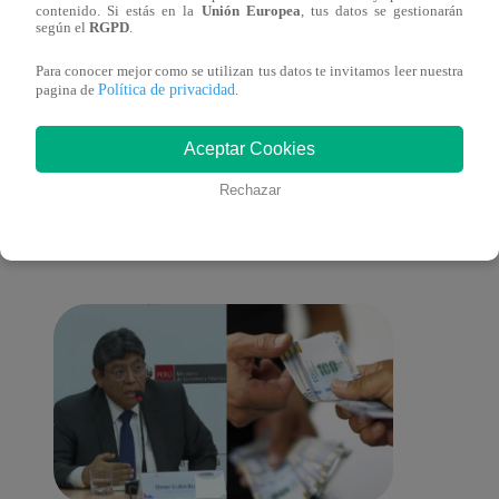
contenido. Si estás en la
Unión Europea
, tus datos se gestionarán
mantuvo su silla de consagrado!
Migu
según el
RGPD
.
Para conocer mejor como se utilizan tus datos te invitamos leer nuestra
Política de privacidad
pagina de
.
También te puede
Aceptar Cookies
Rechazar
interesar