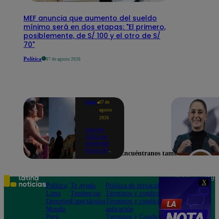
MEF anuncia que aumento del sueldo
mínimo será en dos etapas: "El primero,
posiblemente, de S/ 100 y el otro de S/
70"
Política
07 de agosto 2026
Lima
07 de
agosto
2026
Ola de
calor se
extiende
hasta el
Encuéntranos también en
lunes 10
de
agosto en
Lima y
Teléfono: 219
X
otras 16
Política
Te ayudo
Política de privacidad
1000
regiones
Lima
Tendencias
Términos y condiciones
Av. San
Deportes
Espectáculos
Términos y condiciones
Felipe 968
Mundo
aplicación
Jesús María
Perú
Términos y Condiciones