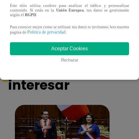
Este sitio utiliza cookies para analizar el tráfico y personalizar
contenido. Si estás en la
Unión Europea
, tus datos se gestionarán
Yo Soy GRANDES BATALLAS: ¡El
Yo 
según el
RGPD
.
Pájaro Gómez venció a Miguel Mateos y
rock 
mantuvo su silla de consagrado!
Migu
Para conocer mejor como se utilizan tus datos te invitamos leer nuestra
Política de privacidad
pagina de
.
Aceptar Cookies
También te puede
Rechazar
interesar