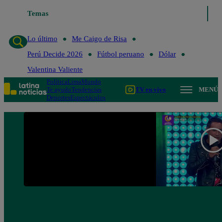
Temas
Lo último
Me Caigo de 
Lo último
Me Caigo de Risa
Perú Decide 2026
Fútbol peruano
Dólar
Valentina Valiente
Política
Lima
Mundo
Te ayudo
Tendencias
TV en vivo
MENÚ
Deportes
Espectáculos