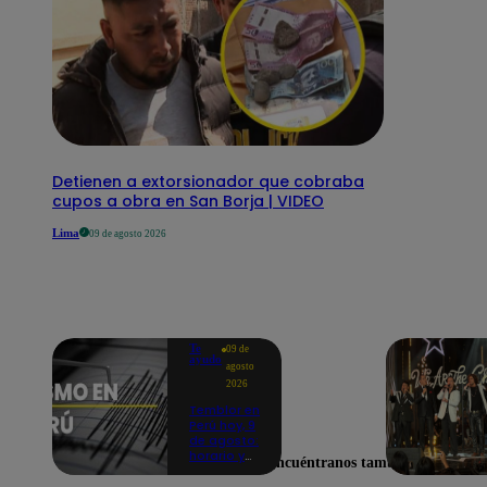
Detienen a extorsionador que cobraba
cupos a obra en San Borja | VIDEO
Lima
09 de agosto 2026
Te
09 de
ayudo
agosto
2026
Temblor en
Perú hoy, 9
de agosto:
horario y
Encuéntranos también en
epicentro
del último