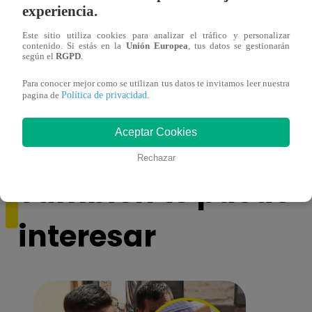
experiencia.
Este sitio utiliza cookies para analizar el tráfico y personalizar
contenido. Si estás en la
Unión Europea
, tus datos se gestionarán
según el
RGPD
.
Yo Soy GRANDES BATALLAS: ¡El
Yo 
Para conocer mejor como se utilizan tus datos te invitamos leer nuestra
Pájaro Gómez venció a Miguel Mateos y
rock 
Política de privacidad
pagina de
.
mantuvo su silla de consagrado!
Migu
Aceptar Cookies
Rechazar
También te puede
interesar