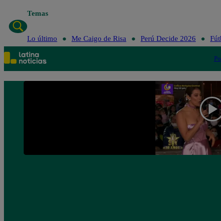
Temas
Lo último
Me Caigo
Lo último
Me Caigo de Risa
Perú Decide 2026
Fút
Po