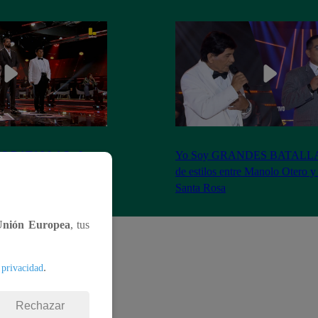
S BATALLAS: ¡La
Yo Soy GRANDES BATALLAS:
ilberto Santa Rosa ganó
de estilos entre Manolo Otero y
Santa Rosa
Unión Europea
, tus
.
 privacidad
Rechazar