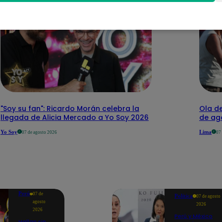
"Soy su fan": Ricardo Morán celebra la
Ola de
llegada de Alicia Mercado a Yo Soy 2026
de ago
Yo Soy
Lima
07 de agosto 2026
07
Perú
07 de
Política
07 de agosto
agosto
2026
2026
Perú y México
Hallan sin