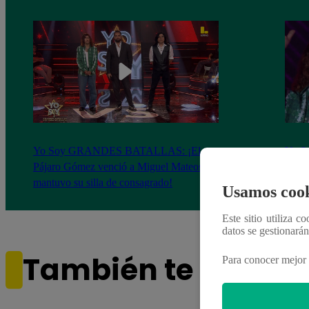
Yo Soy GRANDES BATALLAS: ¡El
Yo 
Pájaro Gómez venció a Miguel Mateos y
rock 
mantuvo su silla de consagrado!
Migu
Usamos cook
Este sitio utiliza c
datos se gestionará
También te puede i
Para conocer mejor 