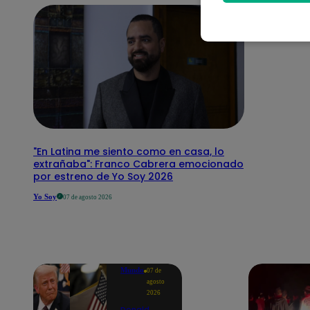
"En Latina me siento como en casa, lo
extrañaba": Franco Cabrera emocionado
por estreno de Yo Soy 2026
Yo Soy
07 de agosto 2026
Mundo
07 de
agosto
2026
Donald