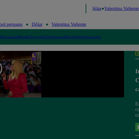
 de Risa
Perú Decide 2026
Fútbol peruano
Dólar
Valentina Valiente
bol peruano
Dólar
Valentina Valiente
lítica
Lima
Mundo
Te ayudo
Tendencias
Deportes
Espectáculos
I
C
c
E
c
c