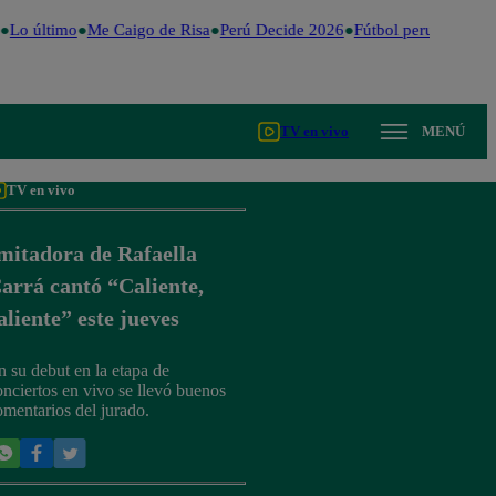
Lo último
Me Caigo de Risa
Perú Decide 2026
Fútbol peruano
Dóla
TV en vivo
MENÚ
TV en vivo
mitadora de Rafaella
arrá cantó “Caliente,
aliente” este jueves
n su debut en la etapa de
onciertos en vivo se llevó buenos
omentarios del jurado.