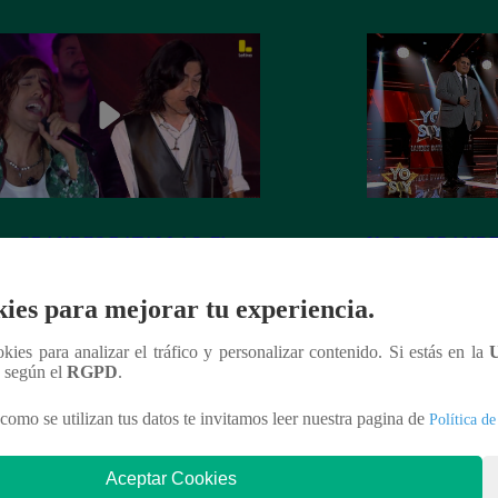
Soy GRANDES BATALLAS: El
Yo Soy GRANDE
tomó el escenario con el reto de
salsa se impuso! G
el Mateos
la batalla
ies para mejorar tu experiencia.
ookies para analizar el tráfico y personalizar contenido. Si estás en la
n según el
RGPD
.
nteresar
como se utilizan tus datos te invitamos leer nuestra pagina de
Política de
Aceptar Cookies