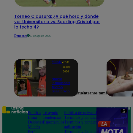
Torneo Clausura: ¿A qué hora y dónde
ver Universitario vs. Sporting Cristal por
la fecha 4?
Deportes
07 de agosto 2026
Mundo
07 de
agosto
2026
Nueve
influencers
fueron
asesinados
Encuéntranos también en
por la
guerra
interna en
el Cártel de
Teléfono: 219
X
Sinaloa
Política
Te ayudo
Política de privacidad
1000
Lima
Tendencias
Términos y condiciones
Av. San
Deportes
Espectáculos
Términos y condiciones
Felipe 968
Mundo
aplicación
Jesús María
Perú
Términos y Condiciones