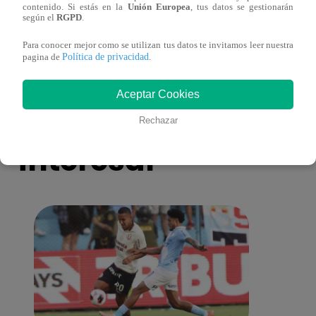
contenido. Si estás en la
Unión Europea
, tus datos se gestionarán
Pájaro Gómez venció a Miguel Mateos y
rock 
según el
RGPD
.
mantuvo su silla de consagrado!
Migu
Para conocer mejor como se utilizan tus datos te invitamos leer nuestra
Política de privacidad
pagina de
.
Aceptar Cookies
También te puede
Rechazar
interesar