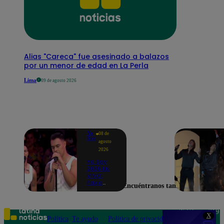
Alias "Careca" fue asesinado a balazos
por un menor de edad en La Perla
Lima
09 de agosto 2026
Yo
08 de
Soy
agosto
2026
Yo Soy
2026 EN
VIVO:
Favio
Encuéntranos también en
Enríquez
sorprende
como
Ricky
Teléfono: 219
X
Martin y
Política
Te ayudo
Política de privacidad
1000