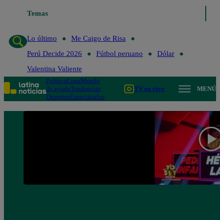
Lo último
Temas
Me Caigo de Risa
Perú Decide 2026
Fútbol peruano
Lo último
Me Caigo de Risa
Perú Decide 2026
Fútbol peruano
Dólar
Valentina Valiente
Política
Lima
Mundo
Te ayudo
Tendencias
TV en vivo
MENÚ
Deportes
Espectáculos