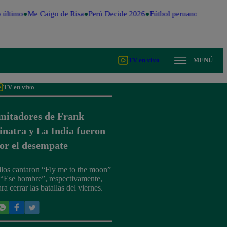
último
Me Caigo de Risa
Perú Decide 2026
Fútbol peruano
Dólar
V
TV en vivo
MENÚ
TV en vivo
mitadores de Frank
inatra y La India fueron
or el desempate
llos cantaron “Fly me to the moon”
 “Ese hombre”, respectivamente,
ra cerrar las batallas del viernes.