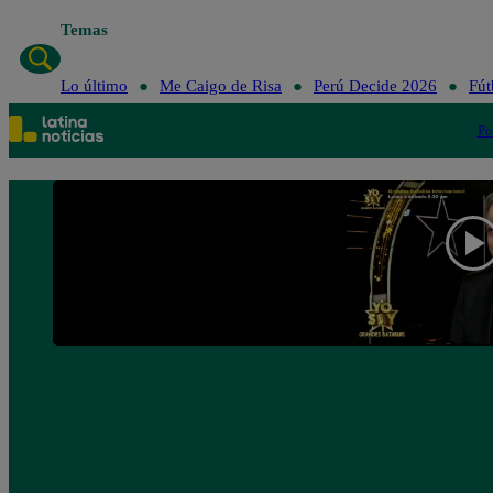
Temas
Lo último
Me Caigo de 
Lo último
Me Caigo de Risa
Perú Decide 2026
Fút
Po