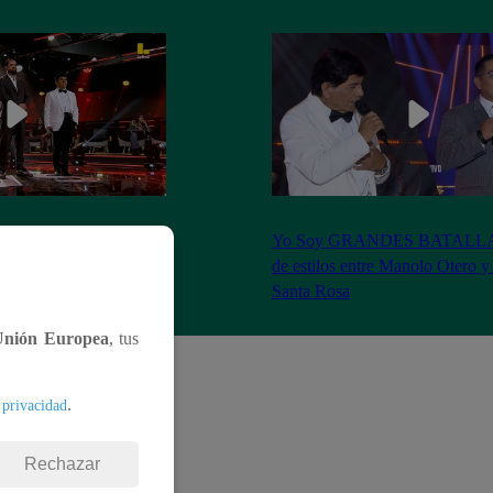
S BATALLAS: ¡La
Yo Soy GRANDES BATALLAS:
ilberto Santa Rosa ganó
de estilos entre Manolo Otero y
Santa Rosa
Unión Europea
, tus
.
 privacidad
Rechazar