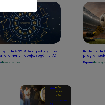
copo de HOY, 8 de agosto: ¿cómo
Partidos de 
 en el amor y trabajo, según la IA?
programació
as
Deportes
08 de agosto 2026
08 de ago
Perú
07 de
agosto
2026
Giro en caso
de