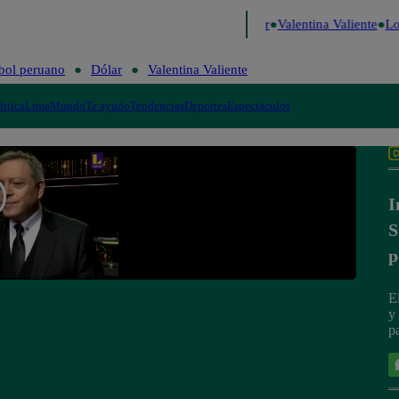
Risa
Perú Decide 2026
Fútbol peruano
Dólar
Valentina Valiente
Lo 
bol peruano
Dólar
Valentina Valiente
lítica
Lima
Mundo
Te ayudo
Tendencias
Deportes
Espectáculos
I
S
p
E
y
pa