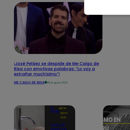
¡José Peláez se despide de Me Caigo de
Risa con emotivas palabras: “Lo voy a
extrañar muchísimo”!
ME CAIGO DE RISA
08 de agosto 2026
Te
08 de
ayudo
agosto
2026
Corte de
agua hoy,