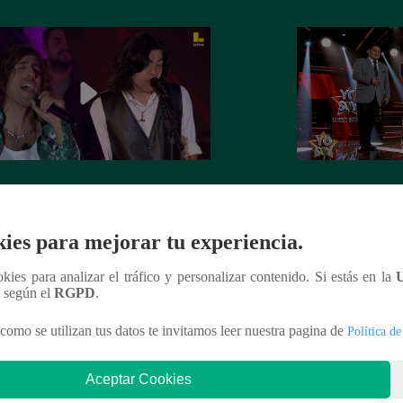
Soy GRANDES BATALLAS: El
Yo Soy GRANDE
tomó el escenario con el reto de
salsa se impuso! G
el Mateos
la batalla
ies para mejorar tu experiencia.
ookies para analizar el tráfico y personalizar contenido. Si estás en la
n según el
RGPD
.
como se utilizan tus datos te invitamos leer nuestra pagina de
Política de
nteresar
Aceptar Cookies