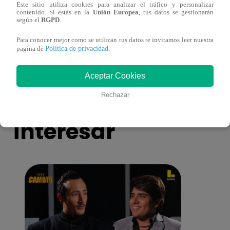
Este sitio utiliza cookies para analizar el tráfico y personalizar
Yo Soy GRANDES BATALLAS: ¡El
Yo 
contenido. Si estás en la
Unión Europea
, tus datos se gestionarán
según el
RGPD
.
Pájaro Gómez venció a Miguel Mateos y
rock 
mantuvo su silla de consagrado!
Migu
Para conocer mejor como se utilizan tus datos te invitamos leer nuestra
Política de privacidad
pagina de
.
Aceptar Cookies
También te puede
Rechazar
interesar