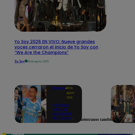
Yo Soy 2026 EN VIVO: Nueve grandes
voces cerraron el inicio de Yo Soy con
“We Are the Champions”
Yo Soy
08 de agosto 2026
Deportes
08 de
agosto
2026
Partidos y
tabla de
posiciones
del Torneo
Encuéntranos también en
Clausura EN
VIVO: así van
los equipos
en la fecha 4