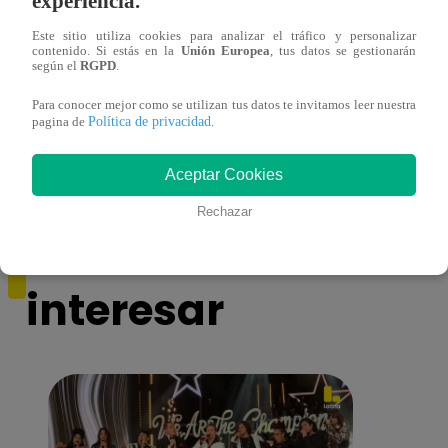
experiencia.
Este sitio utiliza cookies para analizar el tráfico y personalizar
contenido. Si estás en la
Unión Europea
, tus datos se gestionarán
según el
RGPD
.
Yo Soy GRANDES BATALLAS: ¡El
Yo 
Pájaro Gómez venció a Miguel Mateos y
rock 
Para conocer mejor como se utilizan tus datos te invitamos leer nuestra
mantuvo su silla de consagrado!
Migu
Política de privacidad
pagina de
.
Aceptar Cookies
Rechazar
También te puede
interesar