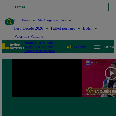
Temas
Lo último
Me Caigo de Risa
Lo último
Me Caigo de Risa
Perú Decide 2026
Fútbol peruano
Dólar
Valentina Valiente
Política
Lima
Mundo
Te ayudo
Tendencias
TV en vivo
MENÚ
Deportes
Espectáculos