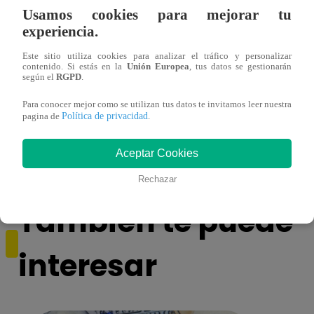
Usamos cookies para mejorar tu
experiencia.
Este sitio utiliza cookies para analizar el tráfico y personalizar
contenido. Si estás en la
Unión Europea
, tus datos se gestionarán
según el
RGPD
.
Yo Soy GRANDES BATALLAS: ¡El
Yo 
Para conocer mejor como se utilizan tus datos te invitamos leer nuestra
Política de privacidad
Pájaro Gómez venció a Miguel Mateos y
rock 
pagina de
.
mantuvo su silla de consagrado!
Migu
Aceptar Cookies
Rechazar
También te puede
interesar