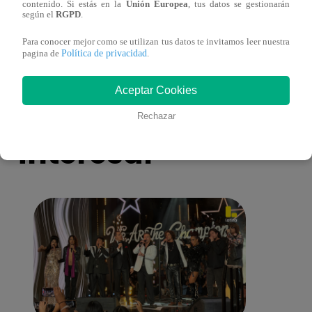
Pájaro Gómez venció a Miguel Mateos y
rock 
contenido. Si estás en la
Unión Europea
, tus datos se gestionarán
según el
RGPD
.
mantuvo su silla de consagrado!
Migu
Para conocer mejor como se utilizan tus datos te invitamos leer nuestra
Política de privacidad
pagina de
.
Aceptar Cookies
También te puede
Rechazar
interesar