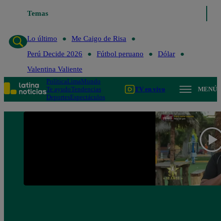
Temas
Lo último
Me Caigo de Risa
Lo último
Me Caigo de Risa
Perú Decide 2026
Fútbol peruano
Dólar
Valentina Valiente
Política
Lima
Mundo
Te ayudo
Tendencias
TV en vivo
MENÚ
Deportes
Espectáculos