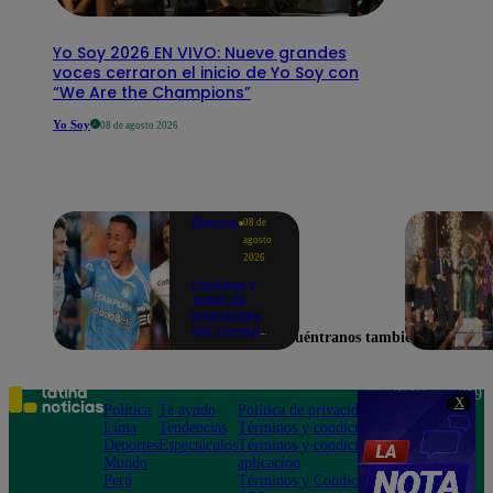
Yo Soy 2026 EN VIVO: Nueve grandes
voces cerraron el inicio de Yo Soy con
“We Are the Champions”
Yo Soy
08 de agosto 2026
Deportes
08 de
agosto
2026
Partidos y
tabla de
posiciones
del Torneo
Encuéntranos también en
Clausura EN
VIVO: así van
los equipos
en la fecha 4
Teléfono: 219
X
Política
Te ayudo
Política de privacidad
1000
Lima
Tendencias
Términos y condiciones
Av. San
Deportes
Espectáculos
Términos y condiciones
Felipe 968
Mundo
aplicación
Jesús María
Perú
Términos y Condiciones