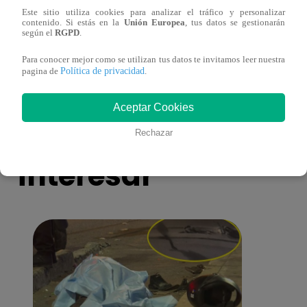
Este sitio utiliza cookies para analizar el tráfico y personalizar
Yo Soy GRANDES BATALLAS: ¡El
Yo 
contenido. Si estás en la
Unión Europea
, tus datos se gestionarán
Pájaro Gómez venció a Miguel Mateos y
rock 
según el
RGPD
.
mantuvo su silla de consagrado!
Migu
Para conocer mejor como se utilizan tus datos te invitamos leer nuestra
Política de privacidad
pagina de
.
Aceptar Cookies
También te puede
Rechazar
interesar