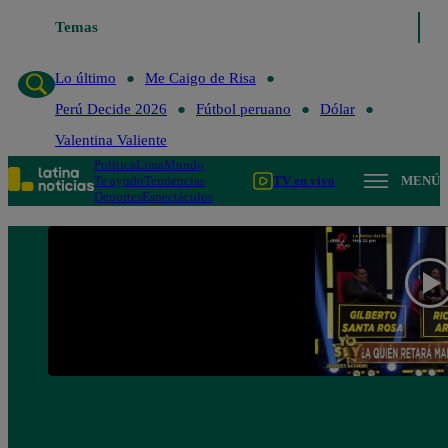
Temas
Lo último
Me Caigo de R
Lo último
Me Caigo de Risa
Perú Decide 2026
Fútbol peruano
Dólar
Valentina Valiente
Política
Lima
Mundo
Te ayudo
Tendencias
TV en vivo
MENÚ
Deportes
Espectáculos