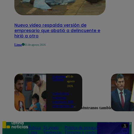
Nuevo video respalda versión de
empresario que abatió a delincuente e
hirió a otro
Lima
05 de agosto 2026
Valentina
05 de
Valiente
agosto
2026
Valentina
Valiente
capítulo 108:
¡Alejandro le
Encuéntranos también en
promete a
Lolo y Tony
que siempre
estará para
Teléfono: 219
X
ellos, pase lo
Política
Te ayudo
Política de privacidad
1000
que pase con
Lima
Tendencias
Términos y condiciones
Av. San