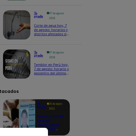
Te
07 de agosto
ayudo
2026
Corte de agua hoy, 7
de agosto: horarios y
distritos afectados sin
el servicio de Sedapal
Te
07 de agosto
ayudo
2026
Temblor en Perú hoy,
7 de agosto: horario y
epicentro del último
sismo, según IGP
tacados
Te
26 de mayo
ayudo
2025
Revisa si tienes
deudas
consultando
con tu DNI:
aquí los