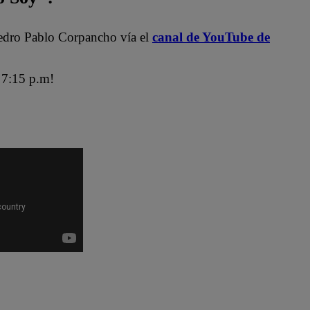
edro Pablo Corpancho vía el
canal de YouTube de
7:15 p.m!
ra
Maricarmen Marín
Ricardo Morán