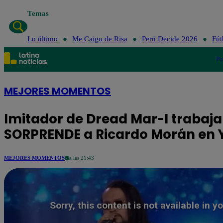
Temas
Lo último
Me Caig
Lo último
Me Caigo de Risa
Perú Decide 2026
Fút
Po
MEJORES MOMENTOS
Imitador de Dread Mar-I trabaja
SORPRENDE a Ricardo Morán en 
MEJORES MOMENTOS
a las 21:43