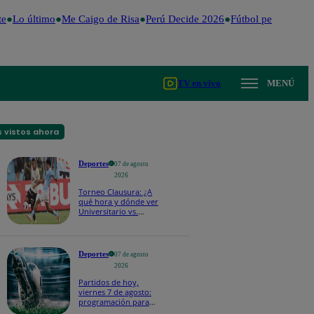
e
Lo último
Me Caigo de Risa
Perú Decide 2026
Fútbol peruano
Dól
TV en vivo
MENÚ
 vistos ahora
Deportes
07 de agosto
2026
Torneo Clausura: ¿A
qué hora y dónde ver
Universitario vs.
Sporting Cristal por la
fecha 4?
Deportes
07 de agosto
2026
Partidos de hoy,
viernes 7 de agosto:
programación para
ver fútbol EN VIVO