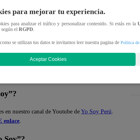
ies para mejorar tu experiencia.
e pierdas los próximos episodios de
Yo Soy
.
ookies para analizar el tráfico y personalizar contenido. Si estás en la
n según el
RGPD
.
como se utilizan tus datos te invitamos leer nuestra pagina de
Política de
Aceptar Cookies
Soy”?
es en nuestro canal de Youtube de
Yo Soy Perú
.
 enlace
.
 Soy”?