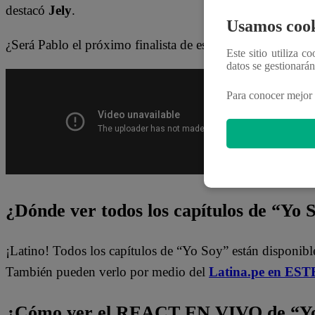
destacó
Jely
.
Usamos cook
¿Será Pablo el próximo finalista de esta temporada? No t
Este sitio utiliza c
datos se gestionará
Para conocer mejor 
¿Dónde ver todos los capítulos de “Yo 
¡Latino! Todos los capítulos de “Yo Soy” están disponibl
También pueden verlo por medio del
Latina.pe en ESTE
¿Cómo ver el REACT EN VIVO de “Yo