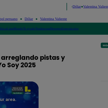
o de Risa
Perú Decide 2026
Fútbol peruano
Dólar
Valentina Valient
bol peruano
Dólar
Valentina Valiente
lítica
Lima
Mundo
Te ayudo
Tendencias
Deportes
Espectáculos
Más
 arreglando pistas y
Yo Soy 2025