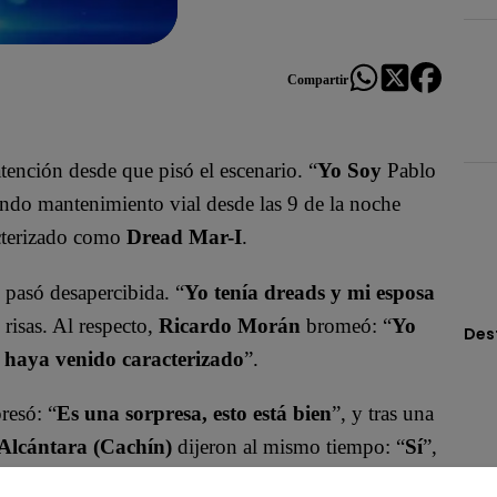
Compartir
atención desde que pisó el escenario. “
Yo Soy
Pablo
endo mantenimiento vial desde las 9 de la noche
racterizado como
Dread Mar-I
.
 pasó desapercibida. “
Yo tenía dreads y mi esposa
 risas. Al respecto,
Ricardo Morán
bromeó: “
Yo
Des
l haya venido caracterizado
”.
resó: “
Es una sorpresa, esto está bien
”, y tras una
Alcántara (Cachín)
dijeron al mismo tiempo: “
Sí
”,
 está súper, tienes una energía muy chévere
”,