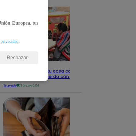
detalles
Unión Europea
, tus
.
 privacidad
Rechazar
Revisa con tu DNI si tu casa califica
como pobre, de acuerdo con el Sisfoh
Te ayudo
25 de mayo 2026