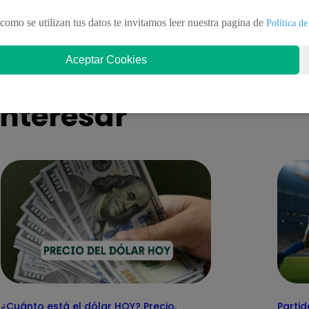
te tras nuevo duelo y decisión
defiende su silla 
como se utilizan tus datos te invitamos leer nuestra pagina de
Política de
ente!
Aceptar Cookies
nteresar
¿Cuánto está el dólar HOY? Precio,
Partid