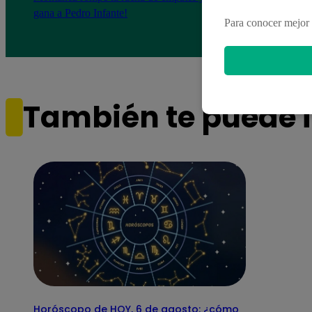
gana a Pedro Infante!
resis
Para conocer mejor 
pendi
También te puede i
Horóscopo de HOY, 6 de agosto: ¿cómo