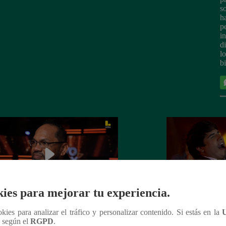
s
h
p
i
d
l
b
ies para mejorar tu experiencia.
Soy GRANDES BATALLAS: ¡Andy
Yo Soy GRAND
ookies para analizar el tráfico y personalizar contenido. Si estás en la
n según el
RGPD
.
ñez va con todo, pero Pedro Infante
¡Raphael se impon