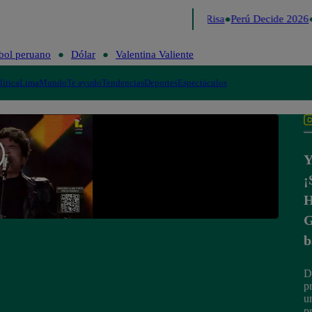
Lo último
Me Caigo de Risa
Perú Decide 2026
bol peruano
Dólar
Valentina Valiente
lítica
Lima
Mundo
Te ayudo
Tendencias
Deportes
Espectáculos
Y
¡
H
G
b
D
p
u
p