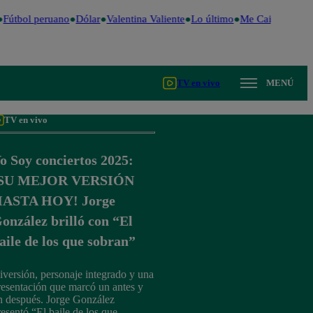
Fútbol peruano
Dólar
Valentina Valiente
Lo último
Me Caigo de Risa
TV en vivo
MENÚ
TV en vivo
o Soy conciertos 2025:
SU MEJOR VERSIÓN
ASTA HOY! Jorge
onzález brilló con “El
aile de los que sobran”
iversión, personaje integrado y una
resentación que marcó un antes y
n después. Jorge González
resentó “El baile de los que