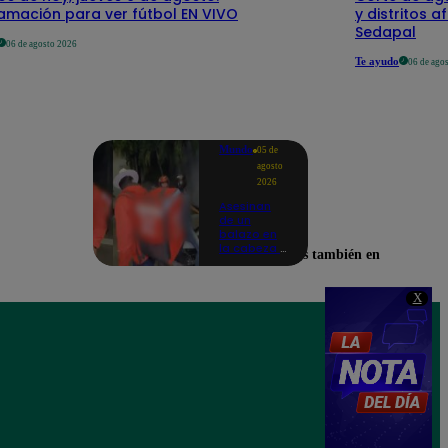
amación para ver fútbol EN VIVO
y distritos a
Sedapal
06 de agosto 2026
Te ayudo
06 de ago
Mundo
05 de
agosto
2026
Asesinan
de un
balazo en
la cabeza a
Encuéntranos también en
tiktoker en
plena
transmisión
X
en vivo