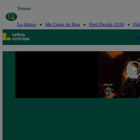
Temas
Lo último
Me Caigo de Risa
Perú Decide 2026
Fút
Po