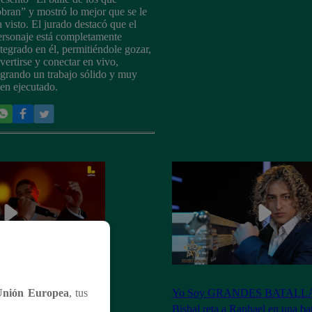
obran” y mostró lo mejor que se le
a visto. El jurado destacó que el
ersonaje está completamente
ntegrado en él, permitiéndole gozar,
ivertirse y conectar en vivo,
ogrando un trabajo sólido y muy
ien ejecutado.
ES BATALLAS:
Yo Soy GRANDES BATALLAS
Unión Europea
, tus
e a David Bisbal y
Bisbal reta a Raphael en una ba