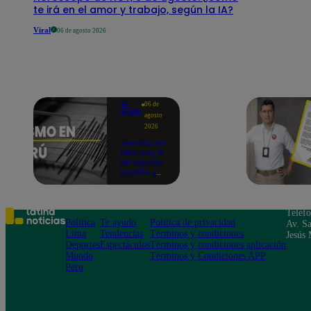
te irá en el amor y trabajo, según la IA?
Viral
06 de agosto 2026
Te
06 de
ayudo
agosto
2026
Temblor en
Perú hoy, 6
de agosto:
horario y
epicentro
del último
sismo,
según IGP
Teléf
Política
Te ayudo
Política de privacidad
Av. Sa
Lima
Tendencias
Términos y condiciones
Jesús 
Deportes
Espectáculos
Términos y condiciones aplicación
Mundo
Términos y Condiciones APP
Perú