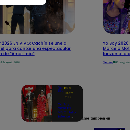
 2026 EN VIVO: Cachín se une a
Yo Soy 2026 
el para cantar una espectacular
Marcelo Mott
ón de “Amor mío”
lanzan a la 
Yo Soy
08 de agosto 2026
08 de agost
Yo
08 de
Soy
agosto
2026
Yo Soy
2026 EN
VIVO: Julio
Iglesias,
Encuéntranos también en
José José,
Celia Cruz
y más