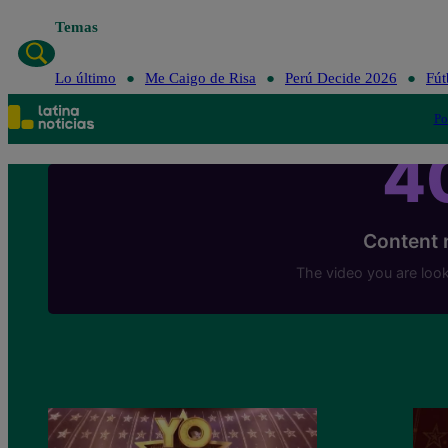
Temas
Lo último
Me Caigo de Risa
Perú Decide 2026
Fút
Po