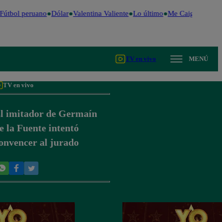
útbol peruano
Dólar
Valentina Valiente
Lo último
Me Caigo de Risa
TV en vivo
MENÚ
TV en vivo
l imitador de Germaín
e la Fuente intentó
onvencer al jurado