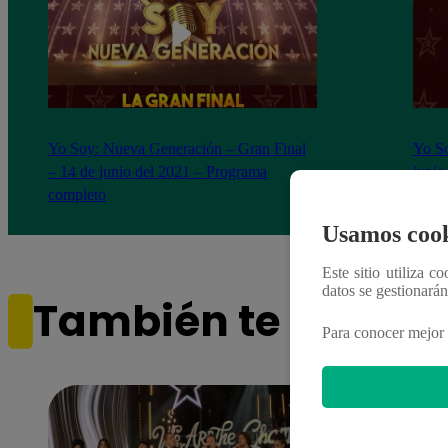
Yo Soy: Nueva Generación – Gran Final
Yo So
– 14 de junio del 2021 – Programa
junio
completo
Usamos cook
Este sitio utiliza c
datos se gestionará
También te puede i
Para conocer mejor 