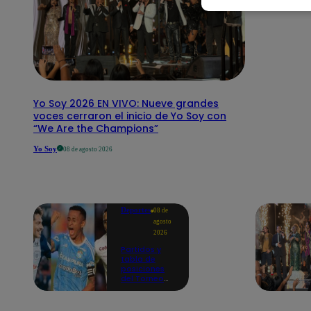
Yo Soy 2026 EN VIVO: Nueve grandes
voces cerraron el inicio de Yo Soy con
“We Are the Champions”
Yo Soy
08 de agosto 2026
Deportes
08 de
agosto
2026
Partidos y
tabla de
posiciones
del Torneo
Clausura EN
VIVO: así van
los equipos