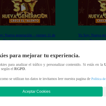
y: Nueva generación – viernes 11 de
Yo Soy: Nueva gen
 – Programa completo
junio – Programa 
ies para mejorar tu experiencia.
ookies para analizar el tráfico y personalizar contenido. Si estás en la
n según el
RGPD
.
nteresar
como se utilizan tus datos te invitamos leer nuestra pagina de
Política de
Aceptar Cookies