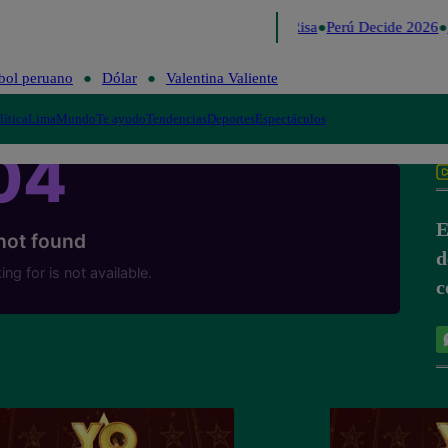
Lo último
Me Caigo de Risa
Perú Decide 2026
F
bol peruano
Dólar
Valentina Valiente
lítica
Lima
Mundo
Te ayudo
Tendencias
Deportes
Espectáculos
E
d
c