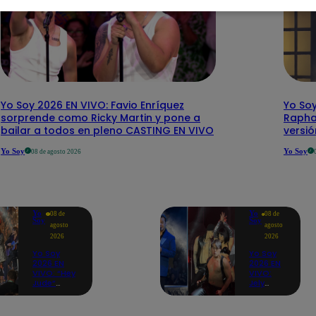
Yo Soy 2026 EN VIVO: Favio Enríquez
Yo Soy
sorprende como Ricky Martin y pone a
Rapha
bailar a todos en pleno CASTING EN VIVO
versi
Yo Soy
Yo Soy
08 de agosto 2026
Yo
Yo
08 de
08 de
Soy
Soy
agosto
agosto
2026
2026
Yo Soy
Yo Soy
2026 EN
2026 EN
VIVO: “Hey
VIVO:
Jude”
Jely
reúne a
Reátegui
Paul
se une a
McCartney,
Nino