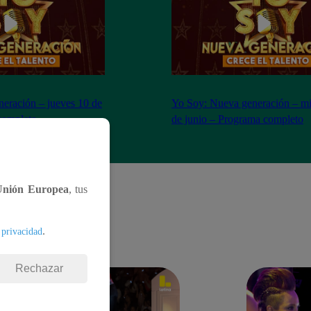
eración – jueves 10 de
Yo Soy: Nueva generación – mi
completo
de junio – Programa completo
Unión Europea
, tus
.
 privacidad
Rechazar