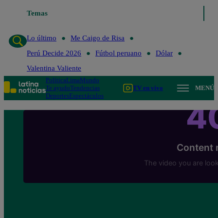
Temas
Lo último
Me Caigo de Risa
Perú Decide 2026
Lo último
Me Caigo de Risa
Perú Decide 2026
Fútbol peruano
Dólar
Valentina Valiente
Política
Lima
Mundo
Te ayudo
Tendencias
TV en vivo
MENÚ
Deportes
Espectáculos