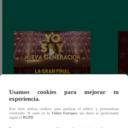
Yo Soy: Nueva Generación – Gran Final
Yo So
Usamos cookies para mejorar tu
– 14 de junio del 2021 – Programa
junio
experiencia.
completo
Este sitio utiliza cookies para analizar el tráfico y personalizar
contenido. Si estás en la
Unión Europea
, tus datos se gestionarán
según el
RGPD
.