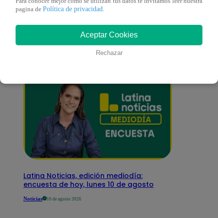
También te puede
Para conocer mejor como se utilizan tus datos te invitamos leer nuestra
Política de privacidad
pagina de
.
interesar
Aceptar Cookies
Rechazar
Latina Noticias, edición mediodía:
encuesta de hoy, lunes 10 de agosto
Noticias
10 de agosto 2026