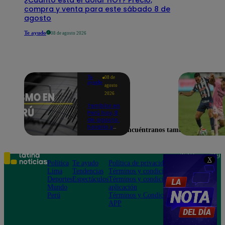
compra y venta para este sábado 8 de
agosto
Te ayudo
08 de agosto 2026
Te
08 de
ayudo
agosto
2026
Temblor en
Perú hoy, 8
de agosto:
horario y
Encuéntranos también en
epicentro
del último
sismo,
según IGP
Teléfono: 219
X
Política
Te ayudo
Política de privacidad
1000
Lima
Tendencias
Términos y condiciones
Av. San
Deportes
Espectáculos
Términos y condiciones
Felipe 968
Mundo
aplicación
Jesús María
Perú
Términos y Condiciones
APP