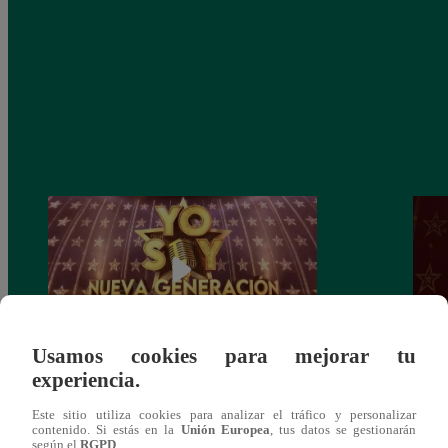
Usamos cookies para mejorar tu
experiencia.
Yo Soy: Nueva Generación – Gran Final
Yo So
– 14 de junio del 2021 – Programa
junio
Este sitio utiliza cookies para analizar el tráfico y personalizar
completo
contenido. Si estás en la
Unión Europea
, tus datos se gestionarán
según el
RGPD
.