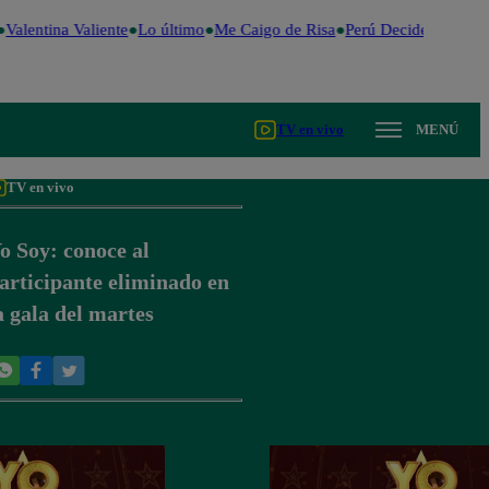
Valentina Valiente
Lo último
Me Caigo de Risa
Perú Decide 2026
Fú
TV en vivo
MENÚ
TV en vivo
o Soy: conoce al
articipante eliminado en
a gala del martes