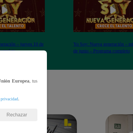
eración – jueves 10 de
Yo Soy: Nueva generación – mi
completo
de junio – Programa completo
Unión Europea
, tus
.
 privacidad
Rechazar