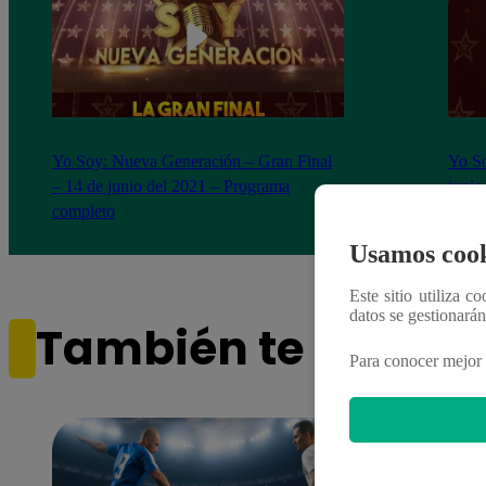
Yo Soy: Nueva Generación – Gran Final
Yo So
– 14 de junio del 2021 – Programa
junio
completo
Usamos cook
Este sitio utiliza c
datos se gestionará
También te puede i
Para conocer mejor 