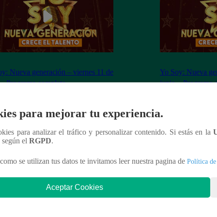
y: Nueva generación – viernes 11 de
Yo Soy: Nueva gen
 – Programa completo
junio – Programa 
ies para mejorar tu experiencia.
ookies para analizar el tráfico y personalizar contenido. Si estás en la
n según el
RGPD
.
nteresar
como se utilizan tus datos te invitamos leer nuestra pagina de
Política de
Aceptar Cookies