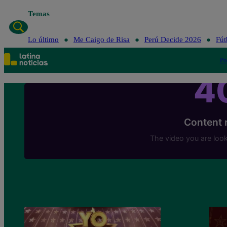
Temas
L
Lo último
Me Caigo de Risa
Perú Decide 2026
Fút
Po