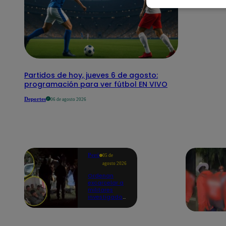
Partidos de hoy, jueves 6 de agosto:
programación para ver fútbol EN VIVO
Deportes
06 de agosto 2026
Perú
05 de
agosto 2026
Ordenan
excarcelar a
militares
investigados
por muerte
de jóvenes
durante
operativo en