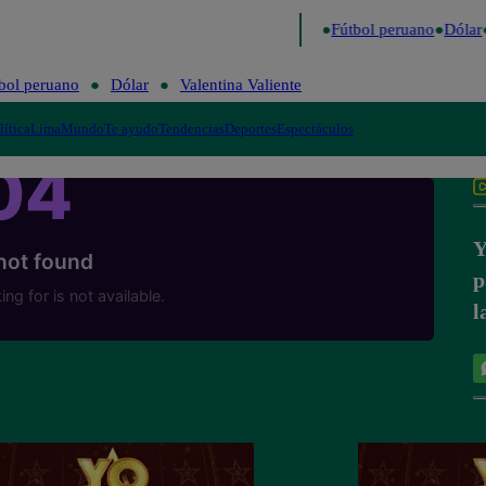
o último
Me Caigo de Risa
Perú Decide 2026
Fútbol peruano
Dólar
bol peruano
Dólar
Valentina Valiente
lítica
Lima
Mundo
Te ayudo
Tendencias
Deportes
Espectáculos
Y
p
l