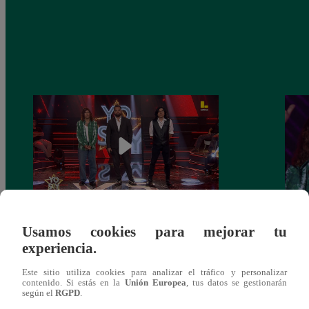
Yo Soy GRANDES BATALLAS: ¡El
Yo 
Usamos cookies para mejorar tu
Pájaro Gómez venció a Miguel Mateos y
rock 
experiencia.
mantuvo su silla de consagrado!
Migu
Este sitio utiliza cookies para analizar el tráfico y personalizar
contenido. Si estás en la
Unión Europea
, tus datos se gestionarán
según el
RGPD
.