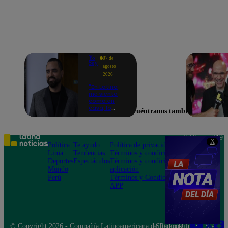
Yo
07 de
Soy
agosto
2026
"En Latina
me siento
como en
casa, lo
Encuéntranos también en
extrañaba":
Franco
Cabrera
emocionado
Teléfono: 219
X
por estreno
Política
Te ayudo
Política de privacidad
1000
de Yo Soy
Lima
Tendencias
Términos y condiciones
Av. San
2026
Deportes
Espectáculos
Términos y condiciones
Felipe 968
Mundo
aplicación
Jesús María
Perú
Términos y Condiciones
APP
© Copyright 2026 - Compañía Latinoamericana de Radio Difusión S.A.
Síguenos