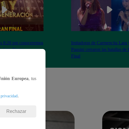
as 8:20 pm conoceremos
Imitadoras de Carmencita Lara 
Yo Soy: Nueva
Pausini cerraron las batallas de
Final
Unión Europea
, tus
.
 privacidad
Rechazar