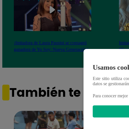
¡Imitadora de Laura Pausini se consagró
Imita
ganadora de Yo Soy: Nueva Generación!
“Beau
Usamos cook
Este sitio utiliza c
datos se gestionará
También te puede i
Para conocer mejor 