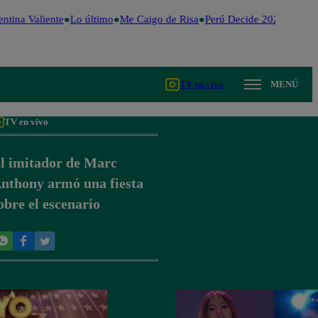
ntina Valiente
Lo último
Me Caigo de Risa
Perú Decide 2026
Fútbol
TV en vivo
MENÚ
TV en vivo
l imitador de Marc
nthony armó una fiesta
obre el escenario