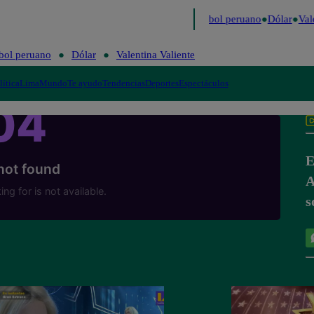
timo
Me Caigo de Risa
Perú Decide 2026
Fútbol peruano
Dólar
Vale
bol peruano
Dólar
Valentina Valiente
lítica
Lima
Mundo
Te ayudo
Tendencias
Deportes
Espectáculos
E
A
s