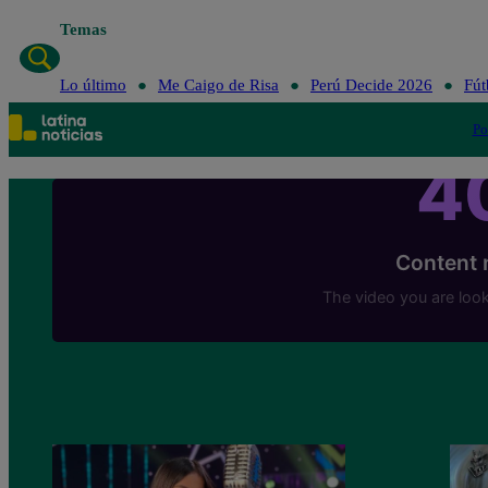
Temas
Lo úl
Lo último
Me Caigo de Risa
Perú Decide 2026
Fút
Po