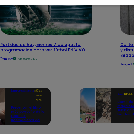
Partidos de hoy, viernes 7 de agosto:
Corte 
programación para ver fútbol EN VIVO
y dist
Sedap
Deportes
07 de agosto 2026
Te ayudo
Entretenimiento
07 de
Perú
06 de
agosto
2026
Sismo de
magnitud
Presentan el libro
Junín dej
más pequeño de la
heridos, 
Feria del
hogares 
Internacional del
propició
Libro de Lima: mide
desprend
casi la falange de
un dedo