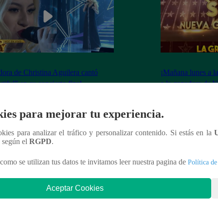
dora de Christina Aguilera cantó
¡Mañana lunes a l
tiful” en su concierto final
a la ganadora de 
Generación!
ies para mejorar tu experiencia.
ookies para analizar el tráfico y personalizar contenido. Si estás en la
n según el
RGPD
.
nteresar
como se utilizan tus datos te invitamos leer nuestra pagina de
Política de
Aceptar Cookies