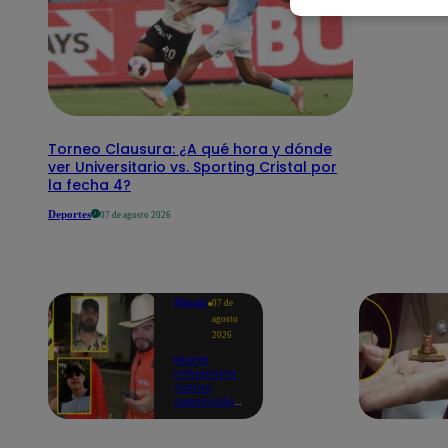
Torneo Clausura: ¿A qué hora y dónde
ver Universitario vs. Sporting Cristal por
la fecha 4?
Deportes
07 de agosto 2026
Mundo
07 de
agosto
2026
Nueve
influencers
fueron
asesinados
por la
guerra
interna en