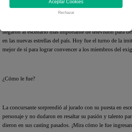
Aceptar Cookies
12 de septiembre 2019
Rechazar
Los casting de Yo Soy comenzaron una nueva etapa. Y en 
llegaron al escenario más importante de televisión para de
en las nuevas estrellas del país. Hoy fue el turno de la im
mejor de sí para lograr convencer a los miembros del exig
¿Cómo le fue?
La concursante sorprendió al jurado con su puesta en esc
personaje y no dudaron en resaltar su pasión y talento par
dieron en sus casting pasados. ¡Mira cómo le fue ingresan