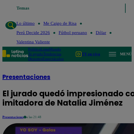
Temas
Lo último
Me Caigo de Risa
Perú Decide 
Lo último
Me Caigo de Risa
Perú Decide 2026
Fútbol peruano
Dólar
Valentina Valiente
Política
Lima
Mundo
Te ayudo
Tendencias
TV en vivo
MENÚ
Deportes
Espectáculos
Presentaciones
El jurado quedó impresionado co
imitadora de Natalia Jiménez
Presentaciones
a las 21:48