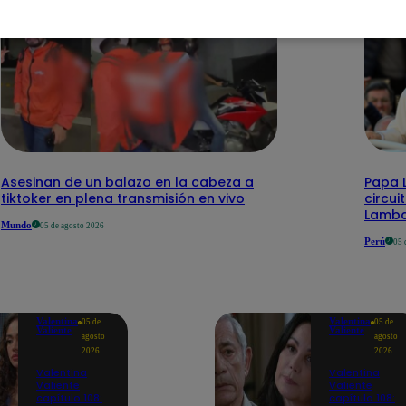
Asesinan de un balazo en la cabeza a
Papa L
tiktoker en plena transmisión en vivo
circui
Lamb
Mundo
05 de agosto 2026
Perú
05 
Valentina
Valentina
05 de
05 de
Valiente
Valiente
agosto
agosto
2026
2026
Valentina
Valentina
Valiente
Valiente
capítulo 108:
capítulo 108: