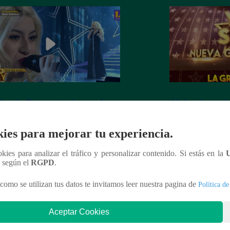
dora de Christina Aguilera cantó
¡Mañana lunes a l
tiful” en su concierto final
a la ganadora de 
Generación!
ies para mejorar tu experiencia.
ookies para analizar el tráfico y personalizar contenido. Si estás en la
n según el
RGPD
.
nteresar
como se utilizan tus datos te invitamos leer nuestra pagina de
Política de
Aceptar Cookies