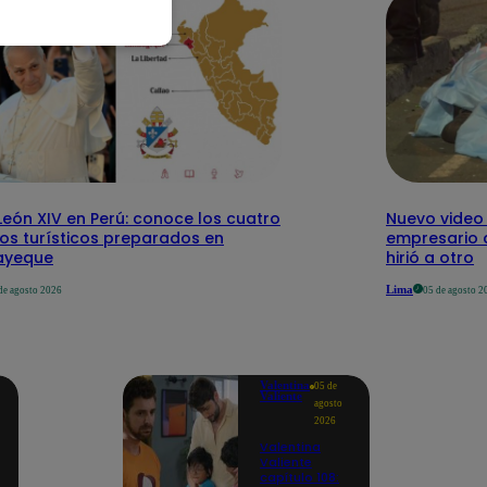
eón XIV en Perú: conoce los cuatro
Nuevo video
tos turísticos preparados en
empresario 
ayeque
hirió a otro
Lima
de agosto 2026
05 de agosto 2
Valentina
05 de
Valiente
agosto
2026
Valentina
Valiente
capítulo 108: