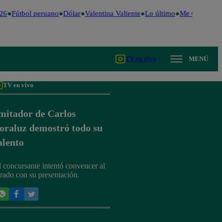
26
Fútbol peruano
Dólar
Valentina Valiente
Lo último
Me Caigo de R
TV en vivo
MENÚ
TV en vivo
mitador de Carlos
oraluz demostró todo su
alento
l concursante intentó convencer al
urado con su presentación.