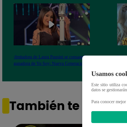
¡Imitadora de Laura Pausini se consagró
Imita
ganadora de Yo Soy: Nueva Generación!
“Beau
Usamos cook
Este sitio utiliza c
datos se gestionará
También te puede i
Para conocer mejor 