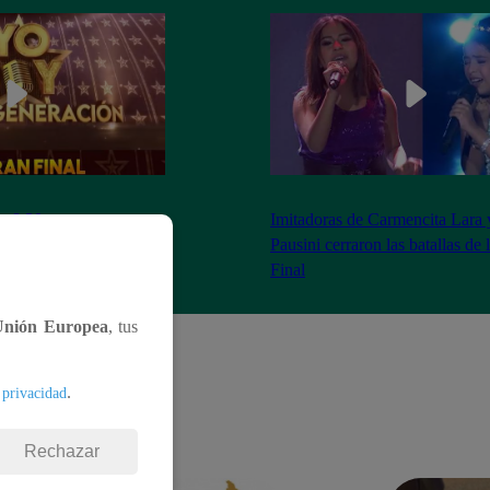
as 8:20 pm conoceremos
Imitadoras de Carmencita Lara 
Yo Soy: Nueva
Pausini cerraron las batallas de
Final
Unión Europea
, tus
.
 privacidad
Rechazar