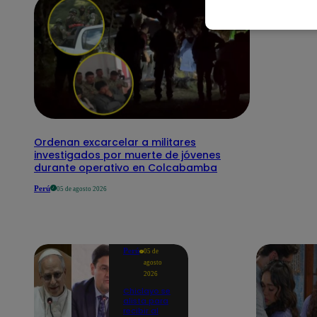
Ordenan excarcelar a militares
investigados por muerte de jóvenes
durante operativo en Colcabamba
Perú
05 de agosto 2026
Perú
05 de
agosto
2026
Chiclayo se
alista para
recibir al