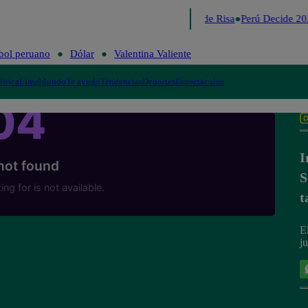
Lo último
Me Caigo de Risa
Perú Decide 20
bol peruano
Dólar
Valentina Valiente
lítica
Lima
Mundo
Te ayudo
Tendencias
Deportes
Espectáculos
I
S
t
E
j