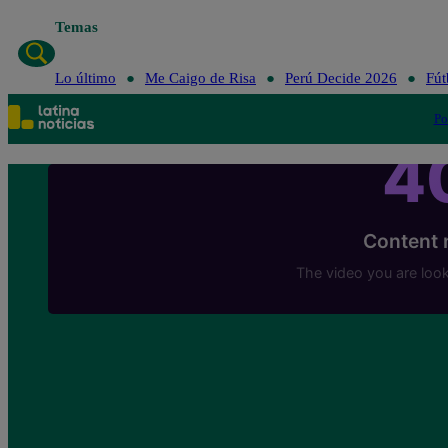
Temas
Lo último
Me Caigo de Risa
Perú Decide 2026
Fút
Po