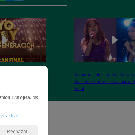
as 8:20 pm conoceremos
Imitadoras de Carmencita Lara 
Yo Soy: Nueva
Pausini cerraron las batallas de
Final
Unión Europea
, tus
.
 privacidad
Rechazar