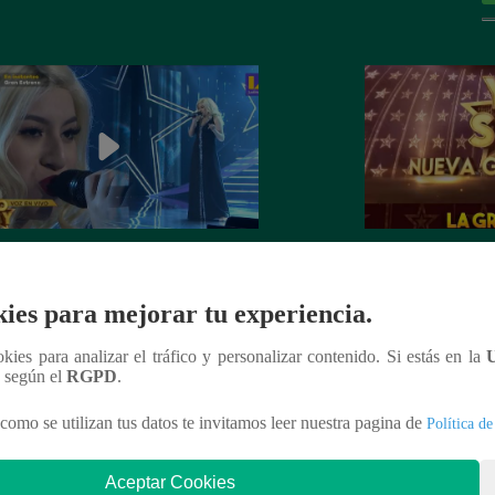
dora de Christina Aguilera cantó
¡Mañana lunes a l
tiful” en su concierto final
a la ganadora de 
ies para mejorar tu experiencia.
Generación!
ookies para analizar el tráfico y personalizar contenido. Si estás en la
n según el
RGPD
.
como se utilizan tus datos te invitamos leer nuestra pagina de
Política de
nteresar
Aceptar Cookies