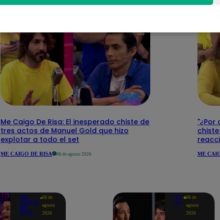
Me Caigo De Risa: El inesperado chiste de
"¿Por 
tres actos de Manuel Gold que hizo
chiste
explotar a todo el set
reacci
ME CAIGO DE RISA
ME CAIG
06 de agosto 2026
ME
Yo
06 de
06 de
CAIGO
Soy
agosto
agosto
DE
RISA
2026
2026