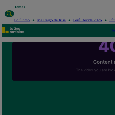
Temas
Lo último
Me Caigo de Risa
Perú Decide 2026
Fút
Po