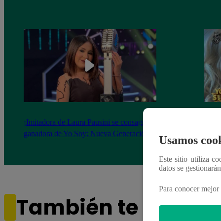
¡Imitadora de Laura Pausini se consagró
Imita
ganadora de Yo Soy: Nueva Generación!
“Beau
Usamos cook
Este sitio utiliza c
datos se gestionará
Para conocer mejor 
También te puede i