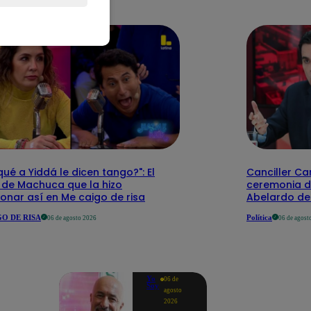
qué a Yiddá le dicen tango?": El
Canciller Car
 de Machuca que la hizo
ceremonia d
onar así en Me caigo de risa
Abelardo de 
O DE RISA
Política
06 de agosto 2026
06 de agost
Yo
06 de
Soy
agosto
2026