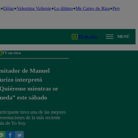
Dólar
Valentina Valiente
Lo último
Me Caigo de Risa
Perú Decide 20
TV en vivo
MENÚ
TV en vivo
mitador de Manuel
urizo interpretó
Quiéreme mientras se
ueda” este sábado
articipante tuvo una de las mejores
resentaciones de la más reciente
ala de Yo Soy.