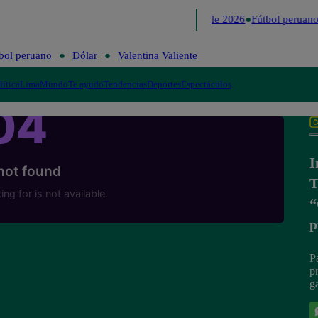
Lo último
Me Caigo de Risa
Perú Decide 2026
Fútbol peruano
bol peruano
Dólar
Valentina Valiente
lítica
Lima
Mundo
Te ayudo
Tendencias
Deportes
Espectáculos
I
T
“
p
P
p
g