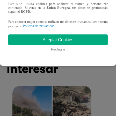
Este sitio utiliza cookies para analizar el tráfico y personalizar
contenido. Si estás en la
Unión Europea
, tus datos se gestionarán
¡Imitadora de Laura Pausini se consagró
Imita
según el
RGPD
.
ganadora de Yo Soy: Nueva Generación!
“Beau
Para conocer mejor como se utilizan tus datos te invitamos leer nuestra
Política de privacidad
pagina de
.
Aceptar Cookies
También te puede
Rechazar
interesar