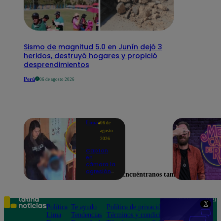
Sismo de magnitud 5.0 en Junín dejó 3
heridos, destruyó hogares y propició
desprendimientos
Perú
06 de agosto 2026
Lima
06 de
agosto
2026
Captan
en
cámara la
agresión
Encuéntranos también en
de una
psicóloga
contra un
niño con
Teléfono: 219
X
autismo:
Política
Te ayudo
Política de privacidad
1000
madre
Lima
Tendencias
Términos y condiciones
Av. San
denuncia