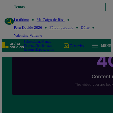
Lo último
Temas
Me Caigo de Risa
Perú Decide 2026
Fútbol peruano
Lo último
Me Caigo de Risa
Perú Decide 2026
Fútbol peruano
Dólar
Valentina Valiente
Política
Lima
Mundo
Te ayudo
Tendencias
TV en vivo
MENÚ
Deportes
Espectáculos