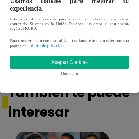
Usamos cookies para mejorar tu
experiencia.
Este sitio utiliza cookies para analizar el tráfico y personalizar
contenido. Si estás en la
Unión Europea
, tus datos se gestionarán
según el
RGPD
.
¡Imitadora de Laura Pausini se consagró
Imita
Para conocer mejor como se utilizan tus datos te invitamos leer nuestra
Política de privacidad
ganadora de Yo Soy: Nueva Generación!
“Beau
pagina de
.
Aceptar Cookies
Rechazar
También te puede
interesar