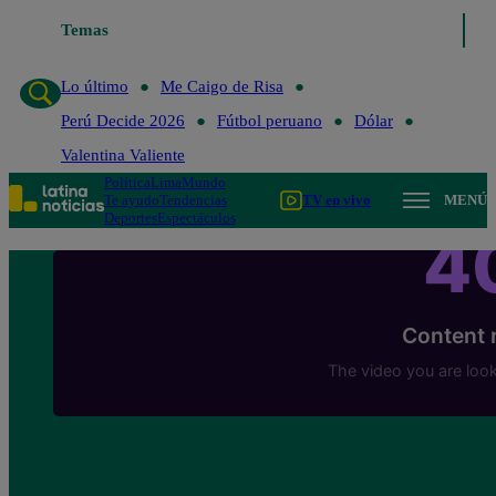
Lo último
Temas
Me Caigo de Risa
Perú Decide 2026
Fútbol peruano
Lo último
Me Caigo de Risa
Perú Decide 2026
Fútbol peruano
Dólar
Valentina Valiente
Política
Lima
Mundo
Te ayudo
Tendencias
TV en vivo
MENÚ
Deportes
Espectáculos