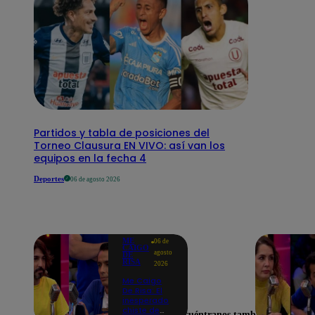
Partidos y tabla de posiciones del
Torneo Clausura EN VIVO: así van los
equipos en la fecha 4
Deportes
06 de agosto 2026
ME
06 de
CAIGO
agosto
DE
RISA
2026
Me Caigo
De Risa: El
inesperado
chiste de
Encuéntranos también en