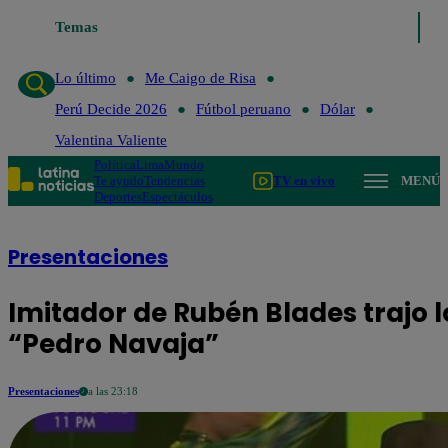
Temas
Lo último
Me Caigo de Risa
Per
Lo último
Me Caigo de Risa
Perú Decide 2026
Fútbol peruano
Dólar
Valentina Valiente
Política
Lima
Mundo
Te ayudo
Tendencias
TV en vivo
MENÚ
Deportes
Espectáculos
Presentaciones
Imitador de Rubén Blades trajo l
“Pedro Navaja”
Presentaciones
a las 23:18