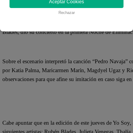
Aceptar Cookies
22 de noviembre 2018
Rechazar
David Piña, el imitador del cantante, compositor, músic
Blades, dio su concierto en la primera Noche de Eliminac
Sobre el escenario interpretó la canción “Pedro Navaja” co
por Katia Palma, Maricarmen Marín, Magdyel Ugaz y Ricar
observaciones para que afine su imitación en caso siga en 
Cabe apuntar que en la edición de este jueves de Yo Soy, 
siguientes artistas: Rubén Blades, Julieta Venegas, Thalí