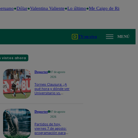
eruano
Dólar
Valentina Valiente
Lo último
Me Caigo de Risa
Perú D
TV en vivo
MENÚ
 vistos ahora
Deportes
07 de agosto
2026
Torneo Clausura: ¿A
qué hora y dónde ver
Universitario vs.
Sporting Cristal por la
fecha 4?
Deportes
07 de agosto
2026
Partidos de hoy,
viernes 7 de agosto:
programación para
ver fútbol EN VIVO