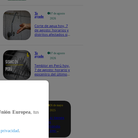
Te
07 de agosto
ayudo
2026
Corte de agua hoy, 7
de agosto: horarios y
distritos afectados sin
el servicio de Sedapal
Te
07 de agosto
ayudo
2026
Temblor en Perú hoy,
7 de agosto: horario y
epicentro del último
sismo, según IGP
tacados
Te
26 de mayo
ayudo
2025
Unión Europea
, tus
Revisa si tienes
deudas
consultando
.
con tu DNI:
 privacidad
aquí los