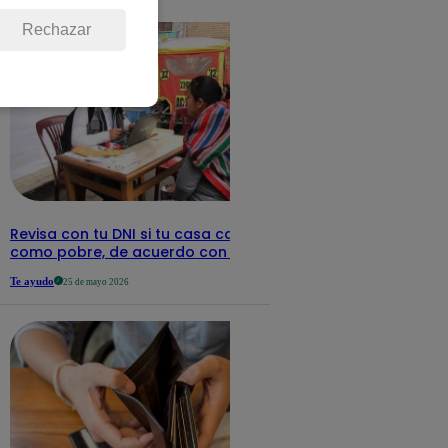
detalles
Rechazar
Revisa con tu DNI si tu casa califica
como pobre, de acuerdo con el Sisfoh
Te ayudo
25 de mayo 2026