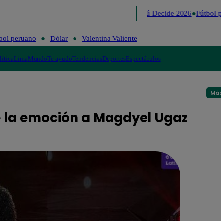
Lo último
Me Caigo de Risa
Perú Decide 2026
Fútbol p
bol peruano
Dólar
Valentina Valiente
lítica
Lima
Mundo
Te ayudo
Tendencias
Deportes
Espectáculos
Más
de la emoción a Magdyel Ugaz