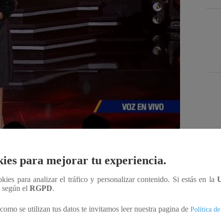
Des
ies para mejorar tu experiencia.
Compartir
ookies para analizar el tráfico y personalizar contenido. Si estás en la
n según el
RGPD
.
ora y multinstrumentista británica Adele, dio un
como se utilizan tus datos te invitamos leer nuestra pagina de
Política de