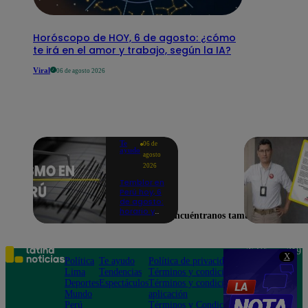
Horóscopo de HOY, 6 de agosto: ¿cómo
te irá en el amor y trabajo, según la IA?
Viral
06 de agosto 2026
Te
06 de
ayudo
agosto
2026
Temblor en
Perú hoy, 6
de agosto:
horario y
Encuéntranos también en
epicentro
del último
sismo,
según IGP
Teléfono: 219
X
Política
Te ayudo
Política de privacidad
1000
Lima
Tendencias
Términos y condiciones
Av. San
Deportes
Espectáculos
Términos y condiciones
Felipe 968
Mundo
aplicación
Jesús María
Perú
Términos y Condiciones