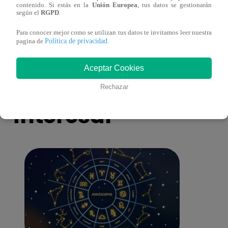
contenido. Si estás en la
Unión Europea
, tus datos se gestionarán
ganadora de Yo Soy: Nueva Generación!
“Beau
según el
RGPD
.
Para conocer mejor como se utilizan tus datos te invitamos leer nuestra
Política de privacidad
pagina de
.
Aceptar Cookies
También te puede
Rechazar
interesar