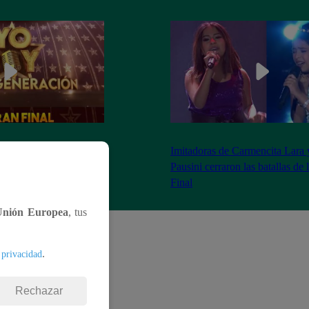
as 8:20 pm conoceremos
Imitadoras de Carmencita Lara 
Yo Soy: Nueva
Pausini cerraron las batallas de
Final
Unión Europea
, tus
.
 privacidad
Rechazar