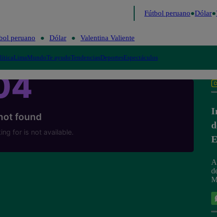
 último
Me Caigo de Risa
Perú Decide 2026
Fútbol peruano
Dólar
V
bol peruano
Dólar
Valentina Valiente
lítica
Lima
Mundo
Te ayudo
Tendencias
Deportes
Espectáculos
I
d
E
A
d
M