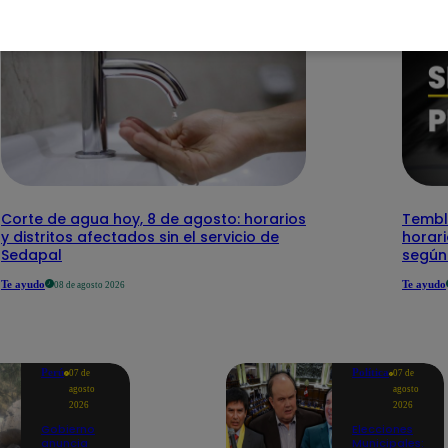
Corte de agua hoy, 8 de agosto: horarios
Temblo
y distritos afectados sin el servicio de
horari
Sedapal
según
Te ayudo
Te ayudo
08 de agosto 2026
Perú
Política
07 de
07 de
agosto
agosto
2026
2026
Gobierno
Elecciones
anuncia
Municipales: