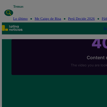
Temas
Lo
Lo último
Me Caigo de Risa
Perú Decide 2026
Fút
Po