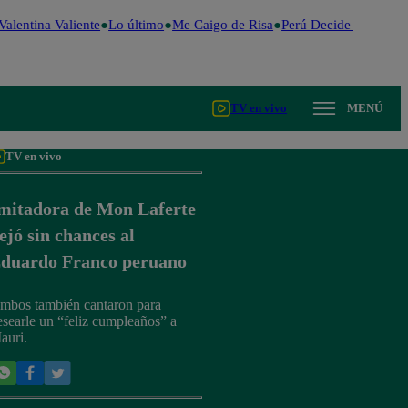
alentina Valiente
Lo último
Me Caigo de Risa
Perú Decide 2026
Fút
TV en vivo
MENÚ
TV en vivo
mitadora de Mon Laferte
ejó sin chances al
duardo Franco peruano
mbos también cantaron para
esearle un “feliz cumpleaños” a
auri.