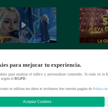
dora de Christina Aguilera cantó
¡Mañana lunes a l
tiful” en su concierto final
a la ganadora de 
Generación!
ies para mejorar tu experiencia.
ookies para analizar el tráfico y personalizar contenido. Si estás en la
n según el
RGPD
.
como se utilizan tus datos te invitamos leer nuestra pagina de
Política de
nteresar
Aceptar Cookies