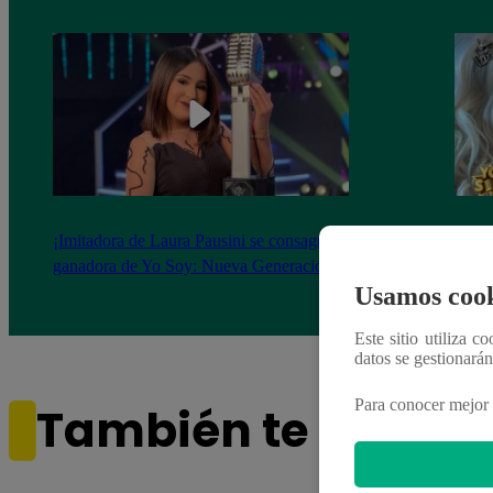
¡Imitadora de Laura Pausini se consagró
Imita
ganadora de Yo Soy: Nueva Generación!
“Beau
Usamos cook
Este sitio utiliza c
datos se gestionará
Para conocer mejor 
También te puede i